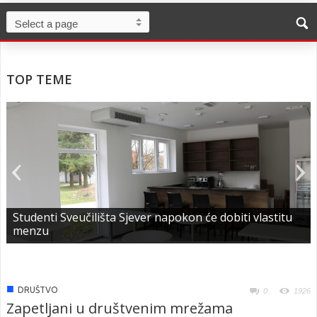
TOP TEME
Studenti Sveučilišta Sjever napokon će dobiti vlastitu
menzu
■
DRUŠTVO
0
1926
Zapetljani u društvenim mrežama