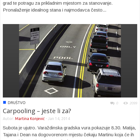
grad te potragu za prikladnim mjestom za stanovanje.
Pronalaženje idealnog stana i najmodavca često...
■
DRUŠTVO
0
2099
Carpooling – jeste li za?
Autor:
Martina Konjević
-
Jan 14, 2014
Subota je ujutro. Varaždinska gradska vura pokazuje 8.30. Matija,
Tajana i Dean na dogovorenom mjestu čekaju Martinu koja će ih