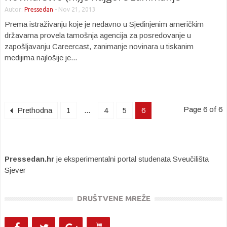
Autor:
Pressedan
-
Nov 21, 2013
Prema istraživanju koje je nedavno u Sjedinjenim američkim
državama provela tamošnja agencija za posredovanje u
zapošljavanju Careercast, zanimanje novinara u tiskanim
medijima najlošije je...
Page 6 of 6
Prethodna
1
...
4
5
6
Pressedan.hr
je eksperimentalni portal studenata Sveučilišta
Sjever
DRUŠTVENE MREŽE