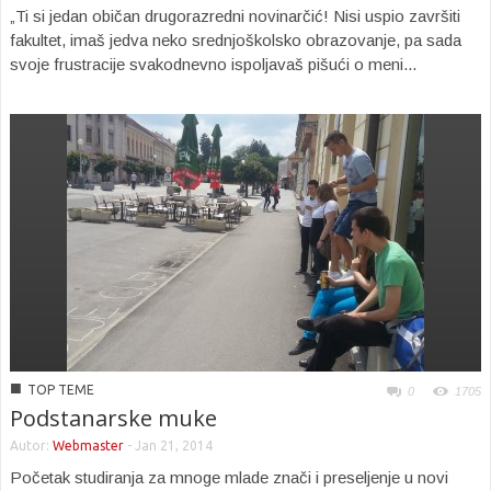
„Ti si jedan običan drugorazredni novinarčić! Nisi uspio završiti
fakultet, imaš jedva neko srednjoškolsko obrazovanje, pa sada
svoje frustracije svakodnevno ispoljavaš pišući o meni...
■
TOP TEME
0
1705
Podstanarske muke
Autor:
Webmaster
-
Jan 21, 2014
Početak studiranja za mnoge mlade znači i preseljenje u novi