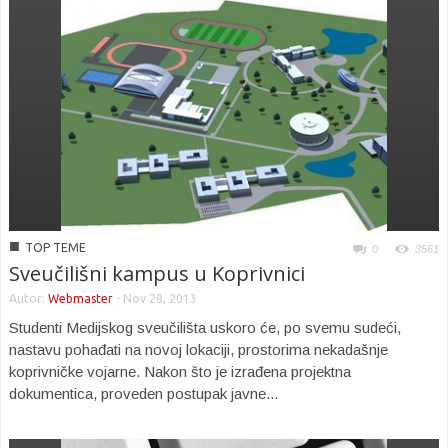
■
TOP TEME
0
3561
Sveučilišni kampus u Koprivnici
Autor:
Webmaster
-
Nov 28, 2013
Studenti Medijskog sveučilišta uskoro će, po svemu sudeći,
nastavu pohađati na novoj lokaciji, prostorima nekadašnje
koprivničke vojarne. Nakon što je izrađena projektna
dokumentica, proveden postupak javne...