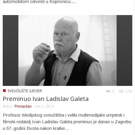
automobilom odvesti u Koprivnicu....
■
SVEUČILIŠTE SJEVER
0
1794
Preminuo Ivan Ladislav Galeta
Autor:
Pressedan
-
Jan 7, 2014
Profesor Medijskog sveučilišta i veliki multimedijalni umjetnik i
filmski redatelj Ivan Ladislav Galeta preminuo je danas u Zagrebu
u 67. godini života nakon kratke...