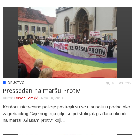
■
DRUŠTVO
0
1698
Pressedan na maršu Protiv
Autor:
Davor Tomšić
-
Nov 30, 2013
Kordoni interventne policije postrojili su se u subotu u podne oko
zagrebačkog Cvjetnog trga gdje se petstotinjak građana okupilo
na maršu „Glasam protiv“ koji...