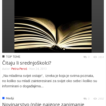
■
TOP TEME
0
1814
Čitaju li srednjoškolci?
Autor:
Petra Peroš
-
Nov 24, 2013
„Na mladima svijet ostaje“, izreka je koja je svima poznata,
no koliko su mladi zainteresirani za svijet oko sebe i koliko su
informirani o događajima...
■
Mediji
0
2492
Novinarstvo (ni)je najgore zanimanje