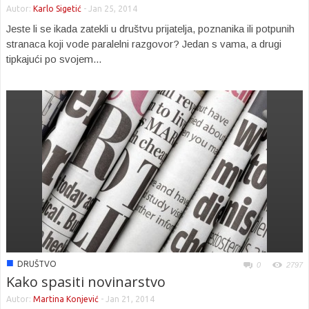
Autor:
Karlo Sigetić
-
Jan 25, 2014
Jeste li se ikada zatekli u društvu prijatelja, poznanika ili potpunih
stranaca koji vode paralelni razgovor? Jedan s vama, a drugi
tipkajući po svojem...
■
DRUŠTVO
0
2797
Kako spasiti novinarstvo
Autor:
Martina Konjević
-
Jan 21, 2014