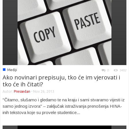
■
Mediji
0
3482
Ako novinari prepisuju, tko će im vjerovati i
tko će ih čitati?
Autor:
Pressedan
-
Nov 26, 2013
"Čitamo, slušamo i gledamo te na kraju i sami stvaramo vijesti iz
samo jednog izvora" – zaključak istraživanja prenošenja HINA-
inih tekstova koje su provele studentice...