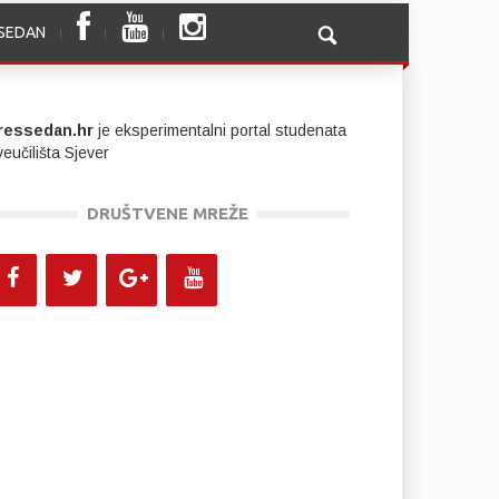
SSEDAN
ressedan.hr
je eksperimentalni portal studenata
eučilišta Sjever
DRUŠTVENE MREŽE