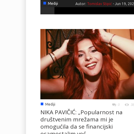
■
Mediji
Autor:
Tomislav Stipić
-
Jun 19, 20
■
Mediji
0
3
NIKA PAVIČIĆ: „Popularnost na
društvenim mrežama mi je
omogućila da se financijski
osamostalim već...