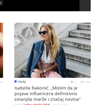
26
Joško
nogo
■
Mediji
■
Mediji
842
0
2485
Isabella Rakonić: „Mislim da je
pojava influencera definitivno
smanjila marže i značaj novina“
Autor:
Ljubica Amalia Selak
-
Jun 9, 2020