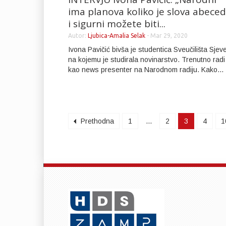
ima planova koliko je slova abece
i sigurni možete biti...
Autor:
Ljubica-Amalia Selak
-
Mar 29, 2020
Ivona Pavičić bivša je studentica Sveučilišta Sjev
na kojemu je studirala novinarstvo. Trenutno radi
kao news presenter na Narodnom radiju. Kako...
Prethodna
1
...
2
3
4
1