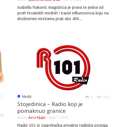
Isabella Rakonić magistrica je prava te jedna od
prvih hrvatskih modnih i travel influencerica koju na
društvenim mrežama prati oko 400...
■
Mediji
0
2612
Stojedinica – Radio koji je
pomaknuo granice
240
Autor:
Azra Kljajić
-
May 7, 2020
Radio 101 je zagrebačka privatna radijska postaja