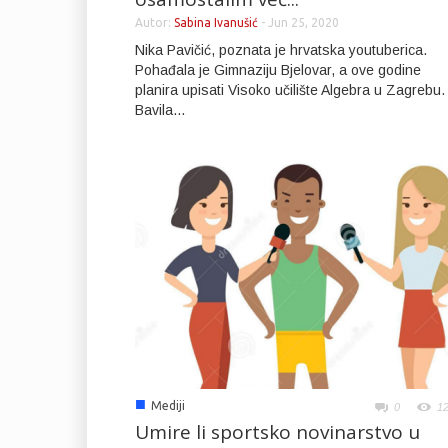
Autor:
Sabina Ivanušić
-
Jun 25, 2020
Nika Pavičić, poznata je hrvatska youtuberica.
Pohađala je Gimnaziju Bjelovar, a ove godine
planira upisati Visoko učilište Algebra u Zagrebu.
Bavila...
■
Mediji
0
1
Umire li sportsko novinarstvo u