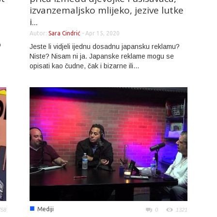
izvanzemaljsko mlijeko, jezive lutke
i...
Autor:
Sara Cindrić
-
Apr 15, 2020
o
Jeste li vidjeli ijednu dosadnu japansku reklamu?
Niste? Nisam ni ja. Japanske reklame mogu se
opisati kao čudne, čak i bizarne ili...
■
Mediji
758
0
1321