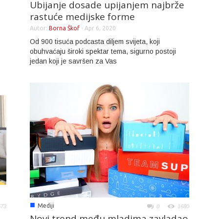
Ubijanje dosade upijanjem najbrže
rastuće medijske forme
Autor:
Borna Škof
-
Apr 6, 2020
Od 900 tisuća podcasta diljem svijeta, koji
obuhvaćaju široki spektar tema, sigurno postoji
jedan koji je savršen za Vas
■
Mediji
573
0
1680
Novi trend među mladima zavladao