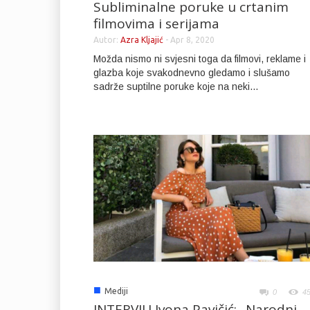
Subliminalne poruke u crtanim
filmovima i serijama
Autor:
Azra Kljajić
-
Apr 8, 2020
Možda nismo ni svjesni toga da filmovi, reklame i
glazba koje svakodnevno gledamo i slušamo
sadrže suptilne poruke koje na neki...
■
Mediji
0
4
INTERVJU Ivona Pavičić: „Narodni