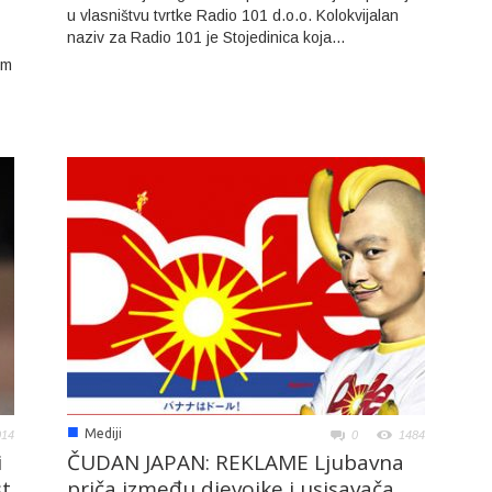
u vlasništvu tvrtke Radio 101 d.o.o. Kolokvijalan
naziv za Radio 101 je Stojedinica koja...
om
■
Mediji
014
0
1484
i
ČUDAN JAPAN: REKLAME Ljubavna
st
priča između djevojke i usisavača,