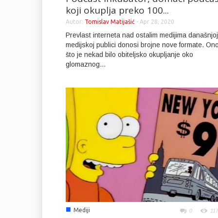
koji okuplja preko 100...
Autor:
Tomislav Matijašić
-
Apr 28, 2020
Prevlast interneta nad ostalim medijima današnjoj
medijskoj publici donosi brojne nove formate. On
što je nekad bilo obiteljsko okupljanje oko
glomaznog...
■
Mediji
0
11