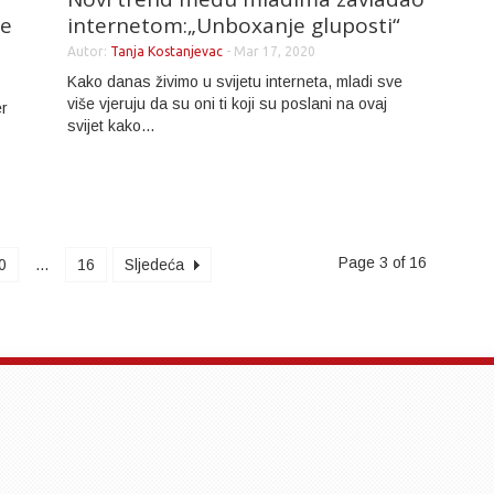
de
internetom:„Unboxanje gluposti“
Autor:
Tanja Kostanjevac
-
Mar 17, 2020
Kako danas živimo u svijetu interneta, mladi sve
više vjeruju da su oni ti koji su poslani na ovaj
er
svijet kako...
Page 3 of 16
0
...
16
Sljedeća