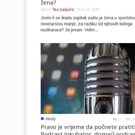
žena?
Autor:
Tea Gašparić
-
May 29, 2020
Jeste li se ikada zapitali zašto je žena u sportsk
novinarstvu manje, za razliku od njihovih kolega
muškaraca? Ja jesam. Volim...
■
Mediji
0
2
Pravo je vrijeme da počnete pratit
Podcast Inkubator, domaći podca