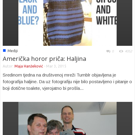
■
Mediji
0
4052
Američka horor priča: Haljina
Autor:
Maja Hanžeković
-
Mar 3, 2015
Sredinom tjedna na društvenoj mreži Tumblr objavljena je
fotografija haljine. Da uz fotografiju nije bilo postavljeno i pitanje o
boji dotične toalete, vjerojatno bi prošla...