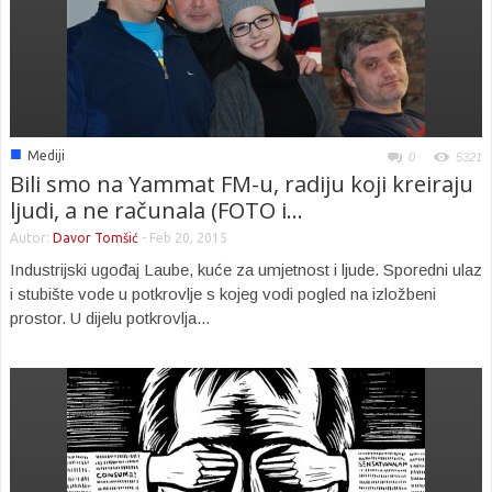
■
Mediji
0
5321
Bili smo na Yammat FM-u, radiju koji kreiraju
ljudi, a ne računala (FOTO i...
Autor:
Davor Tomšić
-
Feb 20, 2015
Industrijski ugođaj Laube, kuće za umjetnost i ljude. Sporedni ulaz
i stubište vode u potkrovlje s kojeg vodi pogled na izložbeni
prostor. U dijelu potkrovlja...