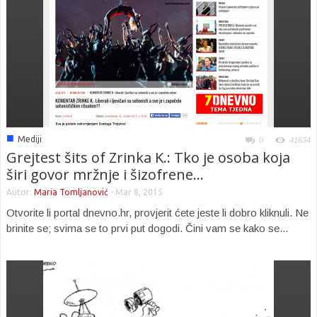
■
Mediji
0
41634
Grejtest šits of Zrinka K.: Tko je osoba koja
širi govor mržnje i šizofrene...
Autor:
Maria Tomljanović
-
Mar 8, 2015
Otvorite li portal dnevno.hr, provjerit ćete jeste li dobro kliknuli. Ne
brinite se; svima se to prvi put dogodi. Čini vam se kako se...