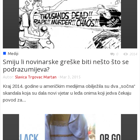
■
Mediji
0
2014
Smiju li novinarske greške biti nešto što se
podrazumijeva?
Autor:
Slavica Trgovac Martan
-
Mar 3, 2015
Kraj 2014. godine u američkim medijima obilježila su dva „sočna“
skandala koja su dala novi vjetar u leđa onima koji jedva čekaju
povod za...