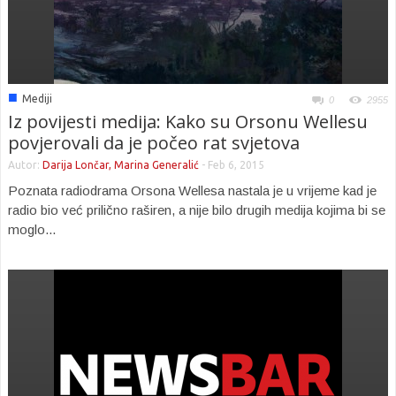
■
Mediji
0
2955
Iz povijesti medija: Kako su Orsonu Wellesu
povjerovali da je počeo rat svjetova
Autor:
Darija Lončar, Marina Generalić
-
Feb 6, 2015
Poznata radiodrama Orsona Wellesa nastala je u vrijeme kad je
radio bio već prilično raširen, a nije bilo drugih medija kojima bi se
moglo...