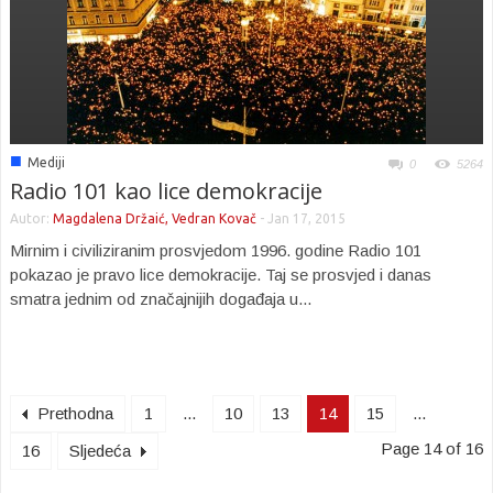
■
Mediji
0
5264
Radio 101 kao lice demokracije
Autor:
Magdalena Držaić, Vedran Kovač
-
Jan 17, 2015
Mirnim i civiliziranim prosvjedom 1996. godine Radio 101
pokazao je pravo lice demokracije. Taj se prosvjed i danas
smatra jednim od značajnijih događaja u...
Prethodna
1
...
10
13
14
15
...
Page 14 of 16
16
Sljedeća