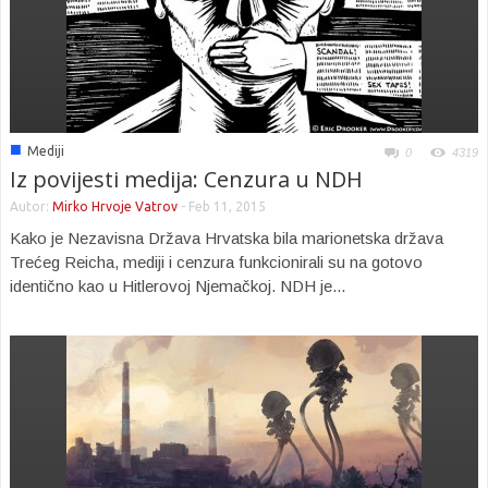
■
Mediji
0
4319
Iz povijesti medija: Cenzura u NDH
Autor:
Mirko Hrvoje Vatrov
-
Feb 11, 2015
Kako je Nezavisna Država Hrvatska bila marionetska država
Trećeg Reicha, mediji i cenzura funkcionirali su na gotovo
identično kao u Hitlerovoj Njemačkoj. NDH je...