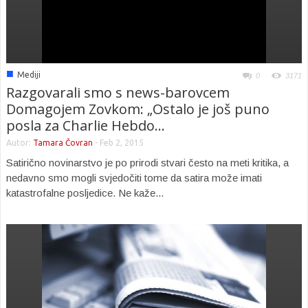
■
Mediji
0
3171
Razgovarali smo s news-barovcem
Domagojem Zovkom: „Ostalo je još puno
posla za Charlie Hebdo...
Autor:
Tamara Čovran
-
Feb 2, 2015
Satirično novinarstvo je po prirodi stvari često na meti kritika, a
nedavno smo mogli svjedočiti tome da satira može imati
katastrofalne posljedice. Ne kaže...