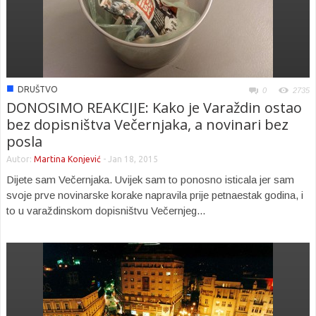
■
DRUŠTVO
0
2735
DONOSIMO REAKCIJE: Kako je Varaždin ostao
bez dopisništva Večernjaka, a novinari bez
posla
Autor:
Martina Konjević
-
Jan 18, 2015
Dijete sam Večernjaka. Uvijek sam to ponosno isticala jer sam
svoje prve novinarske korake napravila prije petnaestak godina, i
to u varaždinskom dopisništvu Večernjeg...