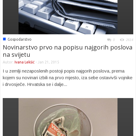
■
Gospodarstvo
0
2614
Novinarstvo prvo na popisu najgorih poslova
na svijetu
Autor:
Ivana Lekšić
-
Jan 21, 2015
I u zemlji nezaposlenih postoji popis najgorih poslova, prema
kojem su novinari izbili na prvo mjesto, iza sebe ostavivši vojnike
i drvosječe. Hrvatska se i dalje...