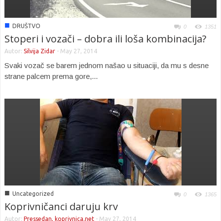
■
DRUŠTVO
0
1351
Stoperi i vozači – dobra ili loša kombinacija?
Autor:
Silvija Zidar
-
May 27, 2014
Svaki vozač se barem jednom našao u situaciji, da mu s desne
strane palcem prema gore,...
■
Uncategorized
0
1365
Koprivničanci daruju krv
Autor:
Pressedan, koprivnica.net
-
May 27, 2014