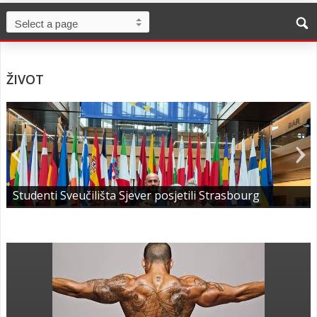
ŽIVOT
Studenti Sveučilišta Sjever posjetili Strasbourg