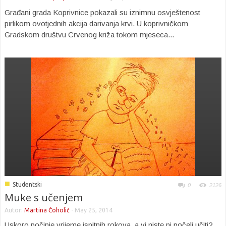
Građani grada Koprivnice pokazali su iznimnu osvještenost
pirlikom ovotjednih akcija darivanja krvi. U koprivničkom
Gradskom društvu Crvenog križa tokom mjeseca...
■
Studentski
0
2126
Muke s učenjem
Autor:
Martina Čoholić
-
May 25, 2014
Uskoro počinje vrijeme ispitnih rokova, a vi niste ni počeli učiti?