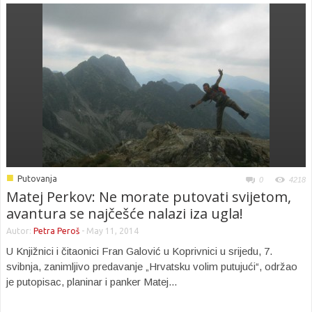
■
Putovanja
0
4218
Matej Perkov: Ne morate putovati svijetom,
avantura se najčešće nalazi iza ugla!
Autor:
Petra Peroš
-
May 11, 2014
U Knjižnici i čitaonici Fran Galović u Koprivnici u srijedu, 7.
svibnja, zanimljivo predavanje „Hrvatsku volim putujući“, održao
je putopisac, planinar i panker Matej...