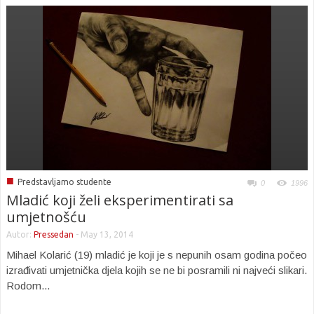
■
Predstavljamo studente
0
1996
Mladić koji želi eksperimentirati sa
umjetnošću
Autor:
Pressedan
-
May 13, 2014
Mihael Kolarić (19) mladić je koji je s nepunih osam godina počeo
izrađivati umjetnička djela kojih se ne bi posramili ni najveći slikari.
Rodom...