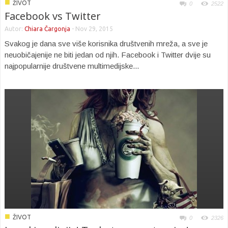
■
ŽIVOT
0
2522
Facebook vs Twitter
Autor:
Chiara Čargonja
-
Nov 29, 2015
Svakog je dana sve više korisnika društvenih mreža, a sve je
neuobičajenije ne biti jedan od njih. Facebook i Twitter dvije su
najpopularnije društvene multimedijske...
■
ŽIVOT
0
2326