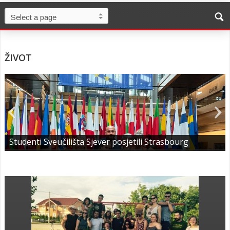
ŽIVOT
Studenti Sveučilišta Sjever posjetili Strasbourg