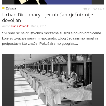
■
Zabava
0
6674
Urban Dictionary – jer običan rječnik nije
dovoljan
Autor:
Hana Volenik
-
Dec 2, 2015
Svi smo se na društvenim mrežama susreli s novotvorenicama
koje su zvučale sasvim nepoznato, zbog čega nismo mogli ni
pretpostaviti što znače. Pokušali smo googlati,...