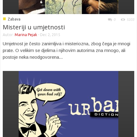
■
Zabava
0
5103
Misteriji u umjetnosti
Autor:
Marina Pejak
-
Dec 2, 2015
Umjetnost je često zanimljiva i misteriozna, zbog čega je mnogi
prate. O velikim se djelima i njihovim autorima zna mnogo, ali
postoje neka neodgovorena...