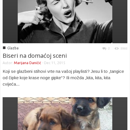
■
Glazba
0
9966
Biseri na domaćoj sceni
Autor:
Marijana Daničić
-
Dec 11, 2015
Koji se glazbeni stihovi vrte na vašoj playlisti? Jesu li to „tangice
od čipke koje krase noge gipke“? Ili možda „kita, kita, kita
cvijeća...