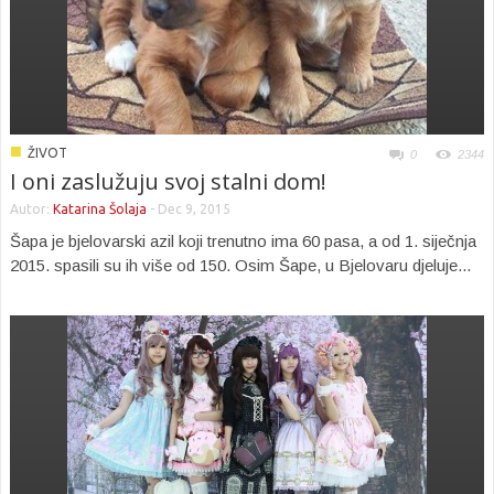
■
ŽIVOT
0
2344
I oni zaslužuju svoj stalni dom!
Autor:
Katarina Šolaja
-
Dec 9, 2015
Šapa je bjelovarski azil koji trenutno ima 60 pasa, a od 1. siječnja
2015. spasili su ih više od 150. Osim Šape, u Bjelovaru djeluje...