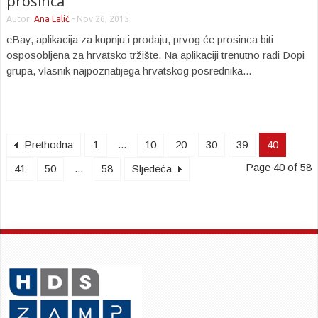
prosinca
Autor:
Ana Lalić
-
Nov 26, 2015
eBay, aplikacija za kupnju i prodaju, prvog će prosinca biti
osposobljena za hrvatsko tržište. Na aplikaciji trenutno radi Dopi
grupa, vlasnik najpoznatijega hrvatskog posrednika...
Prethodna
1
...
10
20
30
39
40
Page 40 of 58
41
50
...
58
Sljedeća