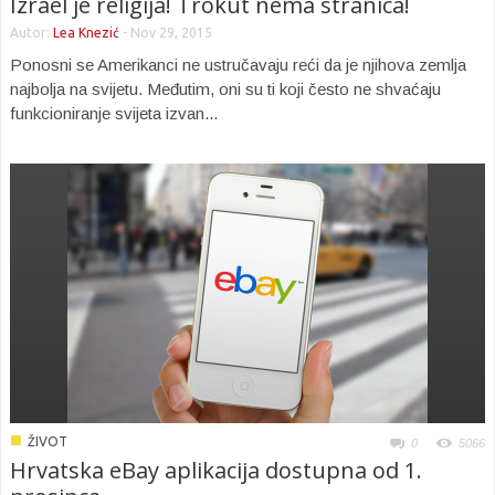
Izrael je religija! Trokut nema stranica!
Autor:
Lea Knezić
-
Nov 29, 2015
Ponosni se Amerikanci ne ustručavaju reći da je njihova zemlja
najbolja na svijetu. Međutim, oni su ti koji često ne shvaćaju
funkcioniranje svijeta izvan...
■
ŽIVOT
0
5066
Hrvatska eBay aplikacija dostupna od 1.