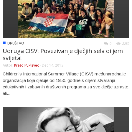
■
DRUŠTVO
0
2282
Udruga CISV: Povezivanje dječjih sela diljem
svijeta!
Autor:
Krešo Puklavec
-
Dec 14, 2015
Children's International Summer Village (CISV) međunarodna je
organizacija koja djeluje od 1950. godine s ciljem stvaranja
edukativnih i zabavnih društvenih programa za sve dječje uzraste,
ali...