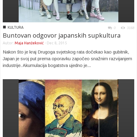
■
KULTURA
0
3168
Buntovan odgovor japanskih supkultura
Autor:
Maja Hanžeković
-
Dec 8, 2015
Nakon što je kraj Drugoga svjetskog rata dočekao kao gubitnik,
Japan je svoj put prema oporavku započeo snažnim razvijanjem
industrije. Akumulacija bogatstva ujedno je...