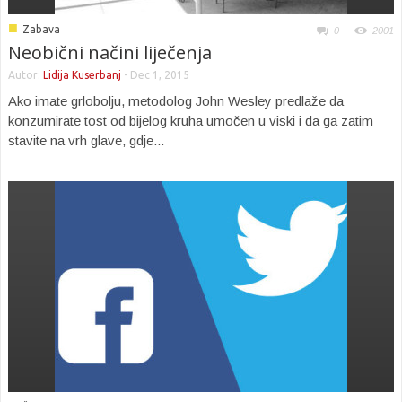
■
Zabava
0
2001
Neobični načini liječenja
Autor:
Lidija Kuserbanj
-
Dec 1, 2015
Ako imate grlobolju, metodolog John Wesley predlaže da
konzumirate tost od bijelog kruha umočen u viski i da ga zatim
stavite na vrh glave, gdje...