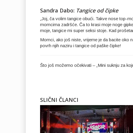
Sandra Dabo:
Tangice od čipke
„Joj, ča volim tangice obući. Takve nose top-mo
momcima zadršće. Ča to krasi moje noge gipke?
moje, tangice mi super seksi stoje. Kad prošet
Momci, ako još niste, vrijeme je da bacite oko n
povrh njih naziru i tangice od paške čipke!
Što još možemo očekivati – „Mini suknju za koju 
SLIČNI ČLANCI