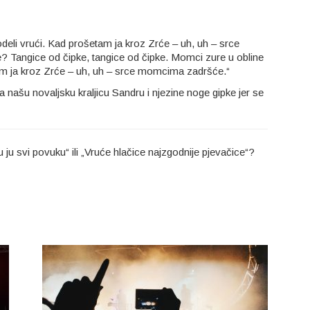
deli vrući. Kad prošetam ja kroz Zrće – uh, uh – srce
 Tangice od čipke, tangice od čipke. Momci zure u obline
am ja kroz Zrće – uh, uh – srce momcima zadršće.“
a našu novaljsku kraljicu Sandru i njezine noge gipke jer se
ju svi povuku“ ili „Vruće hlačice najzgodnije pjevačice“?