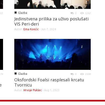
■
Glazba
311
0
1242
Jedinstvena prilika za uživo poslušati
VIS Peri-deri
Autor:
Ema Končić
-
Jun 7, 2024
■
Glazba
174
0
1508
Oksfordski Foalsi rasplesali krcatu
e
Tvornicu
Autor:
Hrvoje Pukšec
-
Aug 1, 2023