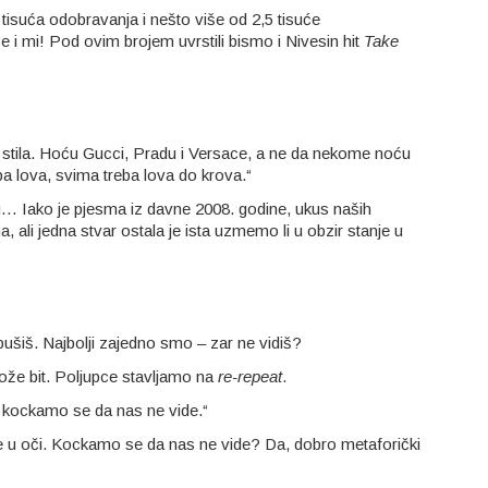
 tisuća odobravanja i nešto više od 2,5 tisuće
se i mi! Pod ovim brojem uvrstili bismo i Nivesin hit
Take
ez stila. Hoću Gucci, Pradu i Versace, a ne da nekome noću
 lova, svima treba lova do krova.“
u… Iako je pjesma iz davne 2008. godine, ukus naših
ha, ali jedna stvar ostala je ista uzmemo li u obzir stanje u
obušiš. Najbolji zajedno smo – zar ne vidiš?
 može bit. Poljupce stavljamo na
re-repeat
.
, kockamo se da nas ne vide.“
bode u oči. Kockamo se da nas ne vide? Da, dobro metaforički