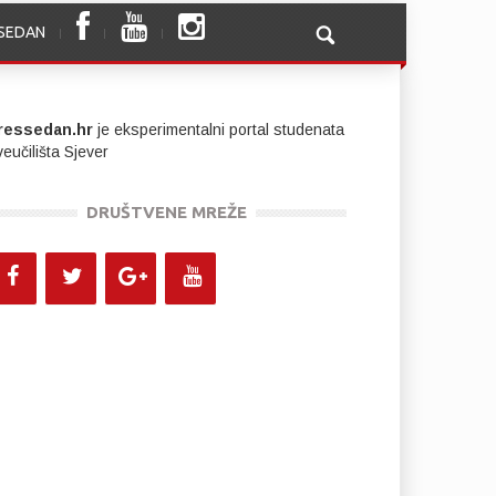
SSEDAN
ressedan.hr
je eksperimentalni portal studenata
eučilišta Sjever
DRUŠTVENE MREŽE