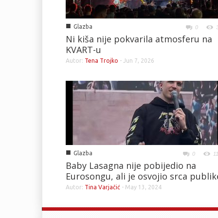
■
Glazba
0
Ni kiša nije pokvarila atmosferu na
KVART-u
Autor:
Tena Trojko
-
Jun 7, 2026
■
Glazba
0
1
Baby Lasagna nije pobijedio na
Eurosongu, ali je osvojio srca publik
Autor:
Tina Varjačić
-
May 13, 2024