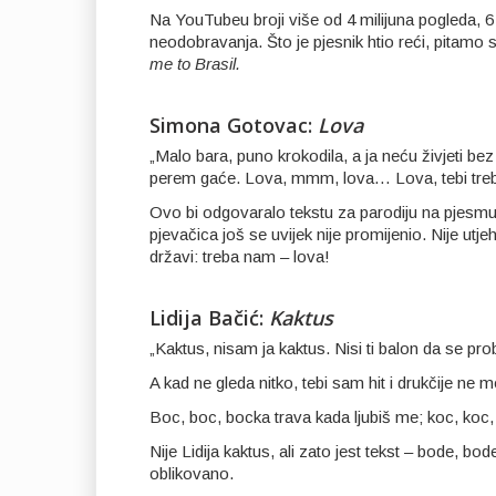
Na YouTubeu broji više od 4 milijuna pogleda, 6
neodobravanja. Što je pjesnik htio reći, pitamo 
me to Brasil.
Simona Gotovac:
Lova
„Malo bara, puno krokodila, a ja neću živjeti b
perem gaće. Lova, mmm, lova… Lova, tebi treba
Ovo bi odgovaralo tekstu za parodiju na pjesm
pjevačica još se uvijek nije promijenio. Nije utje
državi: treba nam – lova!
Lidija Bačić:
Kaktus
„Kaktus, nisam ja kaktus. Nisi ti balon da se pr
A kad ne gleda nitko, tebi sam hit i drukčije ne
Boc, boc, bocka trava kada ljubiš me; koc, koc
Nije Lidija kaktus, ali zato jest tekst – bode, 
oblikovano.