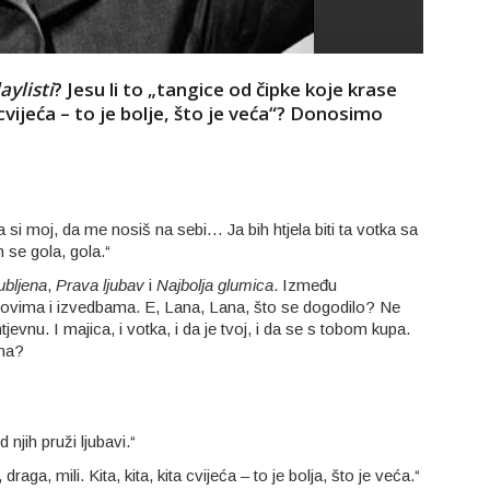
aylisti
? Jesu li to „tangice od čipke koje krase
 cvijeća – to je bolje, što je veća“? Donosimo
 da si moj, da me nosiš na sebi… Ja bih htjela biti ta votka sa
 se gola, gola.“
jubljena
,
Prava ljubav
i
Najbolja glumica
. Između
hovima i izvedbama. E, Lana, Lana, što se dogodilo? Ne
evnu. I majica, i votka, i da je tvoj, i da se s tobom kupa.
vna?
 njih pruži ljubavi.“
draga, mili. Kita, kita, kita cvijeća – to je bolja, što je veća.“