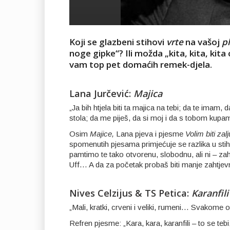
Koji se glazbeni stihovi
vrte
na vašoj
pl
noge gipke“? Ili možda „kita, kita, kita
vam top pet domaćih remek-djela.
Lana Jurčević:
Majica
„Ja bih htjela biti ta majica na tebi; da te imam,
stola; da me piješ, da si moj i da s tobom kupam
Osim
Majice,
Lana pjeva i pjesme
Volim biti zal
spomenutih pjesama primjećuje se razlika u sti
pamtimo te tako otvorenu, slobodnu, ali ni – zahtj
Uff… A da za početak probaš biti manje zahtje
Nives Celzijus & TS Petica:
Karanfili
„Mali, kratki, crveni i veliki, rumeni… Svakome od
Refren pjesme: „Kara, kara, karanfili – to se tebi, 