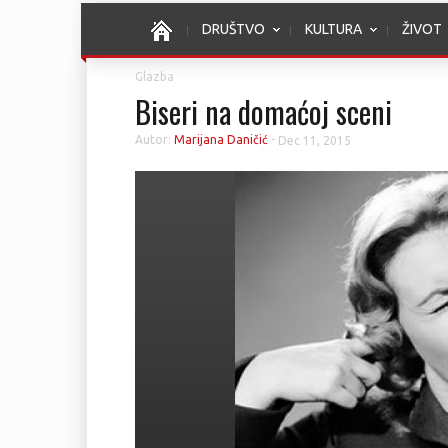
DRUŠTVO
KULTURA
ŽIVOT
Glazba
Biseri na domaćoj sceni
Autor:
Marijana Daničić
-
Dec 11, 2015