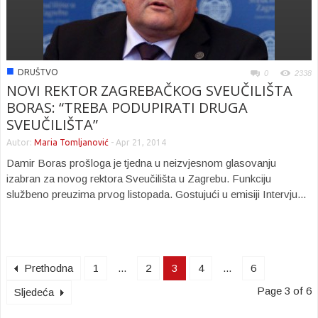
■
DRUŠTVO
0
2338
NOVI REKTOR ZAGREBAČKOG SVEUČILIŠTA
BORAS: “TREBA PODUPIRATI DRUGA
SVEUČILIŠTA”
Autor:
Maria Tomljanović
-
Apr 21, 2014
Damir Boras prošloga je tjedna u neizvjesnom glasovanju
izabran za novog rektora Sveučilišta u Zagrebu. Funkciju
službeno preuzima prvog listopada. Gostujući u emisiji Intervju...
Prethodna
1
...
2
3
4
...
6
Page 3 of 6
Sljedeća