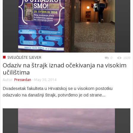
■
SVEUČILIŠTE SJEVER
0
1609
Odaziv na štrajk iznad očekivanja na visokim
učilištima
Autor:
Pressedan
-
May 30, 2014
Dvadesetak fakulteta u Hrvatskoj se u visokom postotku
odazvalo na današnji štrajk, potvrđeno je od strane...