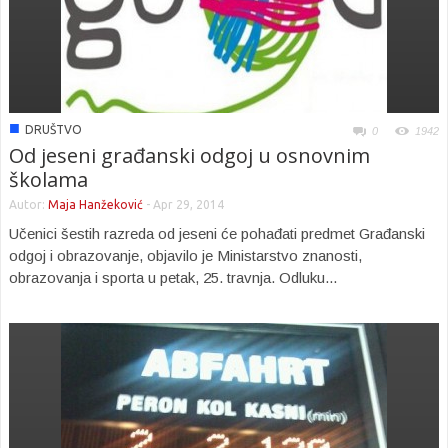
■
DRUŠTVO
0
1942
Od jeseni građanski odgoj u osnovnim
školama
Autor:
Maja Hanžeković
-
Apr 29, 2014
Učenici šestih razreda od jeseni će pohađati predmet Građanski
odgoj i obrazovanje, objavilo je Ministarstvo znanosti,
obrazovanja i sporta u petak, 25. travnja. Odluku...