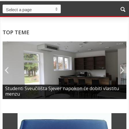
TOP TEME
Studenti Sveučilišta Sjever napokon će dobiti vlastitu
menzu