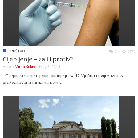
■
DRUŠTVO
0
3773
Cijepljenje – za ili protiv?
Autor:
Mirna Kukec
-
May 6, 2014
Cijepiti se ili ne cijepiti, pitanje je sad? Vječna i uvijek iznova
prežvakavana tema na svim...