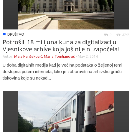
■
DRUŠTVO
0
3745
Potrošili 18 milijuna kuna za digitalizaciju
Vjesnikove arhive koja još nije ni započela!
Autor:
Maja Hanžeković, Maria Tomljanović
-
May 2, 2014
U doba digitalnih medija kad je većina podataka o željenoj temi
dostupna putem interneta, lako je zaboraviti na arhivsku građu
tiskovina koje su nekad...