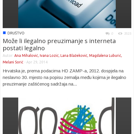
■
DRUŠTVO
0
3515
Može li ilegalno preuzimanje s interneta
postati legalno
Autor:
Ana Mihalović, Ivana Lozić, Lana Blažeković, Magdalena Luburić,
Melani Sorić
-
Apr 29, 2014
Hrvatska je, prema podacima HD ZAMP-a, 2012. dospjela na
neslavno 30. mjesto na popisu zemalja među kojima je ilegalno
preuzimanje zaštićenog sadržaja na...