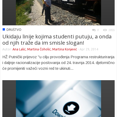
■
DRUŠTVO
0
1855
Ukidaju linije kojima studenti putuju, a onda
od njih traže da im smisle slogan!
Autor:
Ana Lalić, Martina Čoholić, Martina Konjević
-
Apr 29, 2014
HŽ Putnički prijevoz "u cilju provođenja Programa restrukturiranja
i daljnje racionalizacije poslovanja od 24. travnja 2014. djelomično
će promijeniti važeći vozni red te ukinuti...