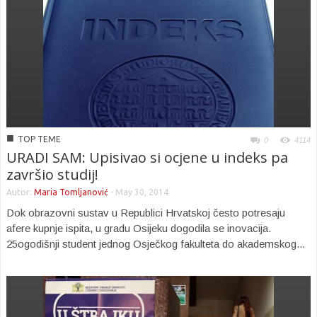
■
TOP TEME
0
4114
URADI SAM: Upisivao si ocjene u indeks pa
završio studij!
Autor:
Maria Tomljanović
-
May 30, 2014
Dok obrazovni sustav u Republici Hrvatskoj često potresaju
afere kupnje ispita, u gradu Osijeku dogodila se inovacija.
25ogodišnji student jednog Osječkog fakulteta do akademskog...