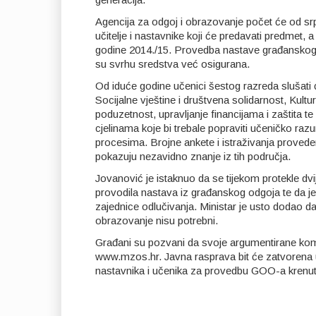
Agencija za odgoj i obrazovanje počet će od sr
učitelje i nastavnike koji će predavati predmet, 
godine 2014./15. Provedba nastave građanskog odg
su svrhu sredstva već osigurana.
Od iduće godine učenici šestog razreda slušati 
Socijalne vještine i društvena solidarnost, Kultur
poduzetnost, upravljanje financijama i zaštita te
cjelinama koje bi trebale popraviti učeničko raz
procesima. Brojne ankete i istraživanja proved
pokazuju nezavidno znanje iz tih područja.
Jovanović je istaknuo da se tijekom protekle dv
provodila nastava iz građanskog odgoja te da j
zajednice odlučivanja. Ministar je usto dodao d
obrazovanje nisu potrebni.
Građani su pozvani da svoje argumentirane kome
www.mzos.hr. Javna rasprava bit će zatvorena u 
nastavnika i učenika za provedbu GOO-a krenut 