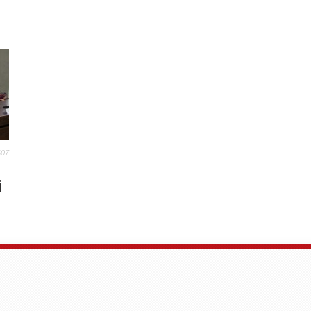
607
j