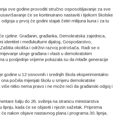
pnja ove godine provoditi stručno osposobljavanje za sve
a usavršavanje će se kontinuirano nastaviti i tijekom školske
oja u prvoj će godini stajati četiri milijuna kuna i za tu
će cjeline: Građanin, građanka, Demokratska zajednica,
ni identitet i međukulturni dijalog, Gospodarstvo,
 Zaštita okoliša i održivi razvoj potrošača. Radi se o
umijevanje uloge građana i vlasti u demokratskim
ena u posljednje vrijeme pokazala su da mlađe generacije
ije godine u 12 osnovnih i srednjih škola eksperimentalno
e ona počela mijenjati školu u smjeru demokratske
a više nitko nema pravo i ne može reći da građanski odgoj i
ntare šalju do 26. svibnja na stranicu ministarstva
lipnju, kada će se objaviti i njezin sažetak. Priprema
će nakon objave nastavnog plana i programa 30. lipnja.