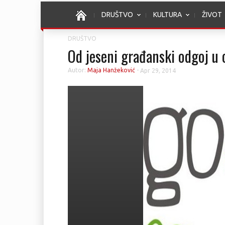
DRUŠTVO
KULTURA
ŽIVOT
DRUŠTVO
Od jeseni građanski odgoj u
Autor:
Maja Hanžeković
-
Apr 29, 2014