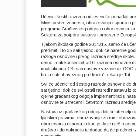
Učenici šestih razreda od jeseni će pohađati pr
Ministarstvo znanosti, obrazovanja i sporta u p
programa Građanskog odgoja i obrazovanja za o
Sektora za potporu sustavu i programe Europsk
Tijekom školske godine 2014./15. samo će učeni
predmet, i to 35 sati tjedno, dok će naredne god
razloga osnovne i prvog razreda srednje škole. “
ćemo imati kontinuitet od 6. razreda osnovne do
imati ukupno 175 sati nastave vezane uz GOO
broju sati obaveznog predmeta”, rekao je Tot.
Svi će učenici od šestog razreda osnovne do dr
sat tjedno, dok će svi ostali razredi nastavu i
cjeline građanskog odgoja implementirati u nas
osnovne te u trećem i četvrtom razredu srednje
Nastava iz građanskog odgoja biti će utemeljena 
ljudskim pravima, obrazovanje za mir i obrazova
obrazovanja i sporta, rekao je da je riječ o 
društvo i demokraciju te dodao da će predmet iz 
generacija.