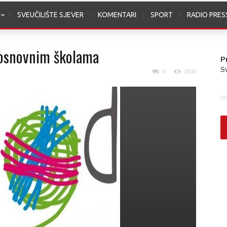
SVEUČILIŠTE SJEVER
KOMENTARI
SPORT
RADIO PRE
 osnovnim školama
P
Sv
0
1938