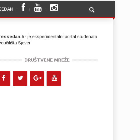
SSEDAN
ressedan.hr
je eksperimentalni portal studenata
eučilišta Sjever
DRUŠTVENE MREŽE