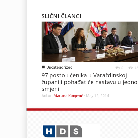
SLIČNI ČLANCI
■
Uncategorized
0
1
97 posto učenika u Varaždinskoj
županiji pohađat će nastavu u jedno
smjeni
Autor:
Martina Konjević
-
May 12, 2014