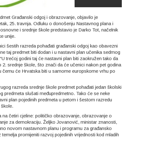
edmet Građanski odgoj i obrazovanje, objavilo je
etak, 25. travnja. Odluku o donošenju Nastavnog plana i
snovne i srednje škole predstavio je Darko Tot, načelnik
e unije.
ci šestih razreda pohađati građanski odgoj kao obavezni
ine taj predmet biti dodan i u nastavni plan učenika sedmog
U trećoj godini taj će nastavni plan biti zaokružen tako da
 2. srednje škole, što znači da će učenici nakon pet godina
 u čemu će Hrvatska biti u samome europskome vrhu po
ugog razreda srednje škole predmet pohađati jedan školski
z tog predmeta slušati međupredmetno. Tako će se neke
tavni plan pojedinih predmeta u petom i šestom razredu
 škole.
na četiri cjeline: političko obrazovanje, obrazovanje o
nje za demokraciju. Željko Jovanović, ministar znanosti,
potpuno novom nastavnom planu i programu za građansko
temelja promijeniti razvoj pojedinih vrijednosti kod mladih