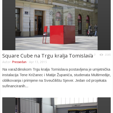
Square Cube na Trgu kralja Tomislava
0
1545
Autor:
Pressedan
-
Apr 13, 2015
Na varaždinskom Trgu kralja Tomislava postavljena je umjetnička
instalacija Tene Križanec i Matije Županića, studenata Multimedije,
oblikovanja i primjene na Sveučilištu Sjever. Jedan od projekata
sufinanciranih...