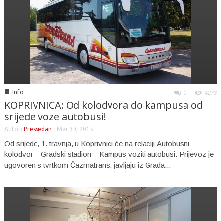
■
Info
0
4273
KOPRIVNICA: Od kolodvora do kampusa od
srijede voze autobusi!
Autor:
Pressedan
-
Mar 30, 2015
Od srijede, 1. travnja, u Koprivnici će na relaciji Autobusni
kolodvor – Gradski stadion – Kampus voziti autobusi. Prijevoz je
ugovoren s tvrtkom Čazmatrans, javljaju iz Grada...