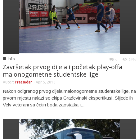
■
Info
0
1446
Završetak prvog dijela i početak play-offa
malonogometne studentske lige
Autor:
Pressedan
-
Apr 5, 2015
Nakon odigranog prvog dijela malonogometne studentske lige, na
prvom mjestu nalazi se ekipa Građevinski ekspertikusi. Slijede ih
Velv veterani sa četiri boda zaostatka i...