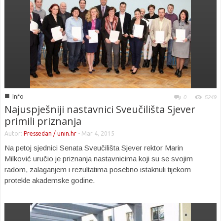
■
Info
0
5249
Najuspješniji nastavnici Sveučilišta Sjever
primili priznanja
Autor:
Pressedan / unin.hr
-
Mar 4, 2015
Na petoj sjednici Senata Sveučilišta Sjever rektor Marin
Milković uručio je priznanja nastavnicima koji su se svojim
radom, zalaganjem i rezultatima posebno istaknuli tijekom
protekle akademske godine.