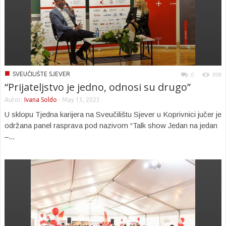
■
SVEUČILIŠTE SJEVER
0
898
“Prijateljstvo je jedno, odnosi su drugo”
Autor:
Ivana Soldo
-
May 13, 2023
U sklopu Tjedna karijera na Sveučilištu Sjever u Koprivnici jučer je
održana panel rasprava pod nazivom “Talk show Jedan na jedan
–...