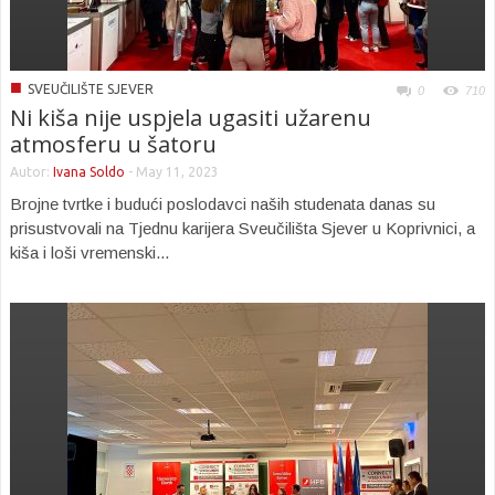
■
SVEUČILIŠTE SJEVER
0
710
Ni kiša nije uspjela ugasiti užarenu
atmosferu u šatoru
Autor:
Ivana Soldo
-
May 11, 2023
Brojne tvrtke i budući poslodavci naših studenata danas su
prisustvovali na Tjednu karijera Sveučilišta Sjever u Koprivnici, a
kiša i loši vremenski...