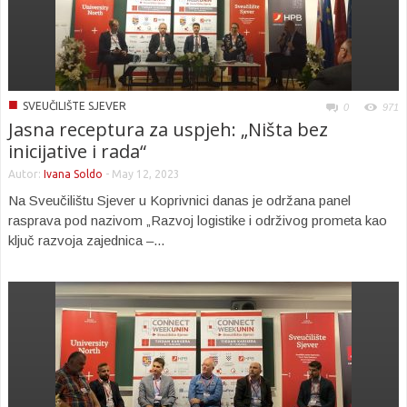
■
SVEUČILIŠTE SJEVER
0
971
Jasna receptura za uspjeh: „Ništa bez
inicijative i rada“
Autor:
Ivana Soldo
-
May 12, 2023
Na Sveučilištu Sjever u Koprivnici danas je održana panel
rasprava pod nazivom „Razvoj logistike i održivog prometa kao
ključ razvoja zajednica –...