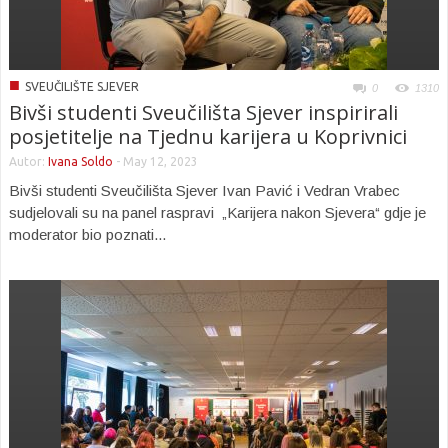
■
SVEUČILIŠTE SJEVER
0
1310
Bivši studenti Sveučilišta Sjever inspirirali
posjetitelje na Tjednu karijera u Koprivnici
Autor:
Ivana Soldo
-
May 12, 2023
Bivši studenti Sveučilišta Sjever Ivan Pavić i Vedran Vrabec
sudjelovali su na panel raspravi „Karijera nakon Sjevera“ gdje je
moderator bio poznati...