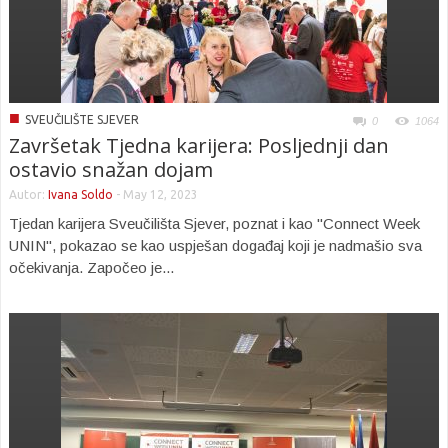
■
SVEUČILIŠTE SJEVER
0
1064
Završetak Tjedna karijera: Posljednji dan
ostavio snažan dojam
Autor:
Ivana Soldo
-
May 12, 2023
Tjedan karijera Sveučilišta Sjever, poznat i kao "Connect Week
UNIN", pokazao se kao uspješan događaj koji je nadmašio sva
očekivanja. Započeo je...