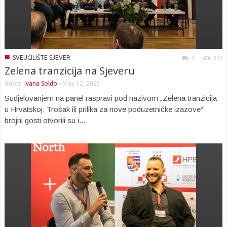
■
SVEUČILIŠTE SJEVER
0
845
Zelena tranzicija na Sjeveru
Autor:
Ivana Soldo
-
May 12, 2023
Sudjelovanjem na panel raspravi pod nazivom „Zelena tranzicija
u Hrvatskoj: Trošak ili prilika za nove poduzetničke izazove“
brojni gosti otvorili su i...