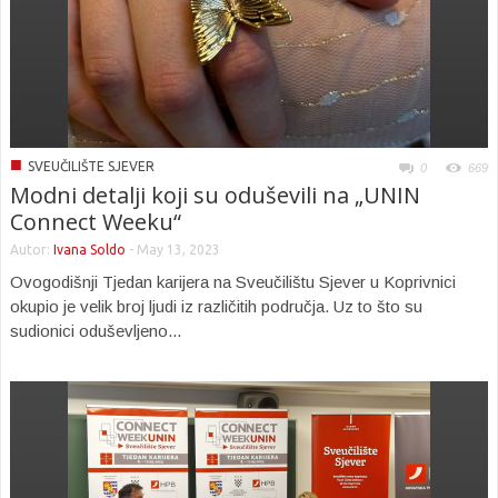
■
SVEUČILIŠTE SJEVER
0
669
Modni detalji koji su oduševili na „UNIN
Connect Weeku“
Autor:
Ivana Soldo
-
May 13, 2023
Ovogodišnji Tjedan karijera na Sveučilištu Sjever u Koprivnici
okupio je velik broj ljudi iz različitih područja. Uz to što su
sudionici oduševljeno...