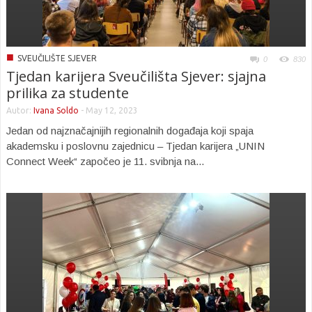
■
SVEUČILIŠTE SJEVER
0
830
Tjedan karijera Sveučilišta Sjever: sjajna
prilika za studente
Autor:
Ivana Soldo
-
May 12, 2023
Jedan od najznačajnijih regionalnih događaja koji spaja
akademsku i poslovnu zajednicu – Tjedan karijera „UNIN
Connect Week“ započeo je 11. svibnja na...