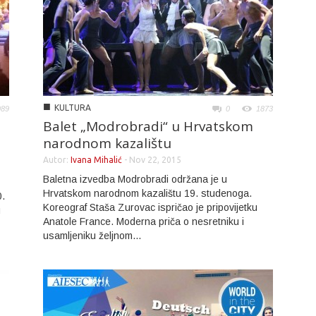
■
KULTURA
989
0
1873
Balet „Modrobradi“ u Hrvatskom
narodnom kazalištu
Autor:
Ivana Mihalić
-
Nov 22, 2015
Baletna izvedba Modrobradi održana je u
Hrvatskom narodnom kazalištu 19. studenoga.
0.
Koreograf Staša Zurovac ispričao je pripovijetku
u
Anatole France. Moderna priča o nesretniku i
usamljeniku željnom...