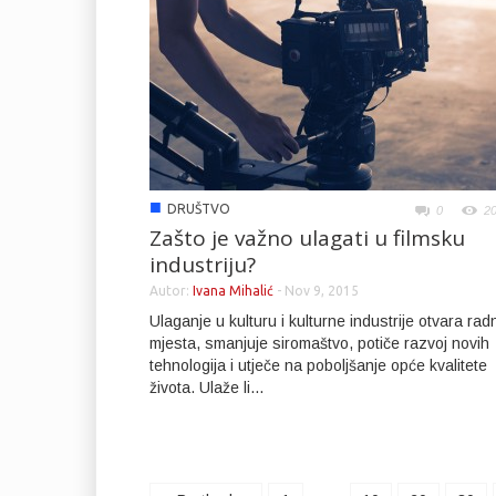
■
DRUŠTVO
0
2
Zašto je važno ulagati u filmsku
industriju?
Autor:
Ivana Mihalić
-
Nov 9, 2015
Ulaganje u kulturu i kulturne industrije otvara rad
mjesta, smanjuje siromaštvo, potiče razvoj novih
tehnologija i utječe na poboljšanje opće kvalitete
života. Ulaže li...