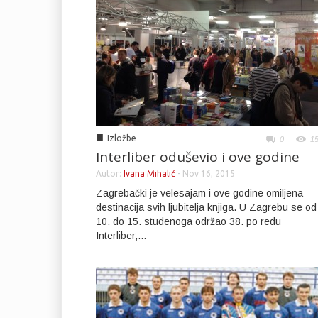
■
Izložbe
0
1
Interliber oduševio i ove godine
Autor:
Ivana Mihalić
-
Nov 16, 2015
Zagrebački je velesajam i ove godine omiljena
destinacija svih ljubitelja knjiga. U Zagrebu se od
10. do 15. studenoga održao 38. po redu
Interliber,...