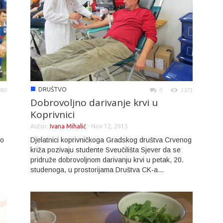
■
DRUŠTVO
880
0
1371
Dobrovoljno darivanje krvi u
Koprivnici
Autor:
Ivana Mihalić
-
Nov 12, 2015
po
Djelatnici koprivničkoga Gradskog društva Crvenog
križa pozivaju studente Sveučilišta Sjever da se
pridruže dobrovoljnom darivanju krvi u petak, 20.
studenoga, u prostorijama Društva CK-a...