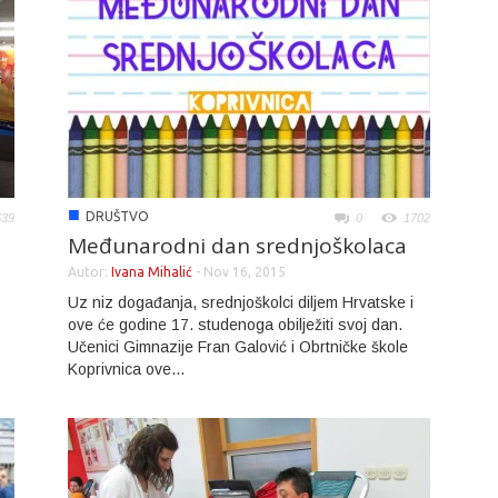
■
DRUŠTVO
539
0
1702
Međunarodni dan srednjoškolaca
Autor:
Ivana Mihalić
-
Nov 16, 2015
Uz niz događanja, srednjoškolci diljem Hrvatske i
ove će godine 17. studenoga obilježiti svoj dan.
Učenici Gimnazije Fran Galović i Obrtničke škole
Koprivnica ove...