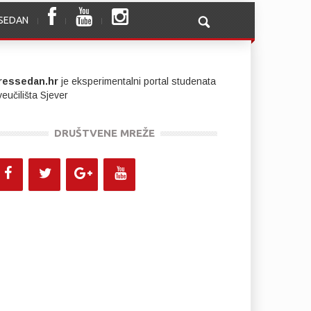
SSEDAN
ressedan.hr
je eksperimentalni portal studenata
eučilišta Sjever
DRUŠTVENE MREŽE