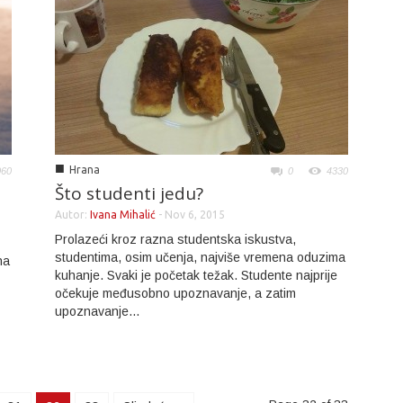
■
Hrana
060
0
4330
Što studenti jedu?
Autor:
Ivana Mihalić
-
Nov 6, 2015
Prolazeći kroz razna studentska iskustva,
studentima, osim učenja, najviše vremena oduzima
na
kuhanje. Svaki je početak težak. Studente najprije
očekuje međusobno upoznavanje, a zatim
upoznavanje...