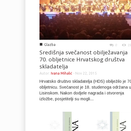
■
Glazba
0
1
Središnja svečanost obilježavanja
70. obljetnice Hrvatskog društva
skladatelja
Autor:
Ivana Mihalić
-
Nov 22, 2015
Hrvatsko društvo skladatelja (HDS) obilježilo je 7
obljetnicu. Svečanost je 18. studenoga održana 
Lisinskom. Nakon dodjele nagrada i otvorenja
izložbe, posjetitelji su mogli...