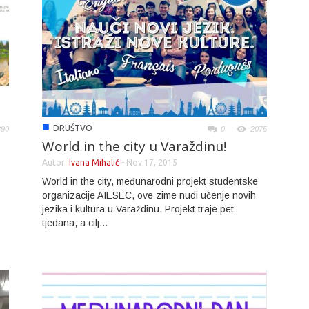
■
DRUŠTVO
390
0
2075
World in the city u Varaždinu!
Autor:
Ivana Mihalić
-
Nov 17, 2015
World in the city, međunarodni projekt studentske
organizacije AIESEC, ove zime nudi učenje novih
jezika i kultura u Varaždinu. Projekt traje pet
tjedana, a cilj...