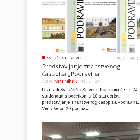
■
SVEUČILIŠTE SJEVER
0
1
Predstavljanje znanstvenog
časopisa „Podravina“
Autor:
Ivana Mihalić
-
Nov 21, 2015
U zgradi Sveučilišta Sjever u Koprivnici će se 24.
studenoga s početkom u 18 sati održati
predstavljanje znanstvenog časopisa Podravina.
Već više od 20 godina...