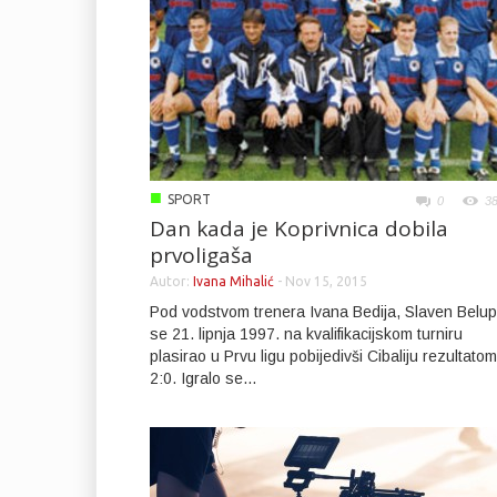
■
SPORT
0
3
Dan kada je Koprivnica dobila
prvoligaša
Autor:
Ivana Mihalić
-
Nov 15, 2015
Pod vodstvom trenera Ivana Bedija, Slaven Belu
se 21. lipnja 1997. na kvalifikacijskom turniru
plasirao u Prvu ligu pobijedivši Cibaliju rezultatom
2:0. Igralo se...