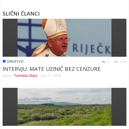
SLIČNI ČLANCI
■
DRUŠTVO
0
2529
INTERVJU: MATE UZINIĆ BEZ CENZURE
Autor:
Tomislav Stipić
-
Jun 11, 2026