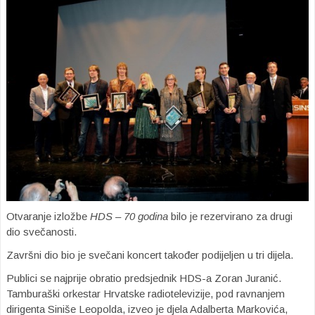
Otvaranje izložbe
HDS – 70 godina
bilo je rezervirano za drugi
dio svečanosti.
Završni dio bio je svečani koncert također podijeljen u tri dijela.
Publici se najprije obratio predsjednik HDS-a Zoran Juranić.
Tamburaški orkestar Hrvatske radiotelevizije, pod ravnanjem
dirigenta Siniše Leopolda, izveo je djela Adalberta Markovića,