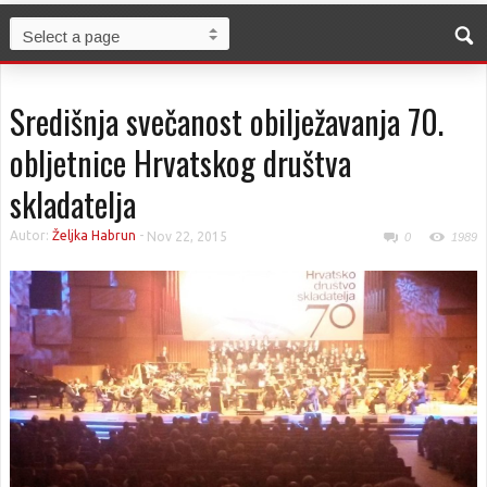
Središnja svečanost obilježavanja 70.
obljetnice Hrvatskog društva
skladatelja
Autor:
Željka Habrun
-
Nov 22, 2015
0
1989