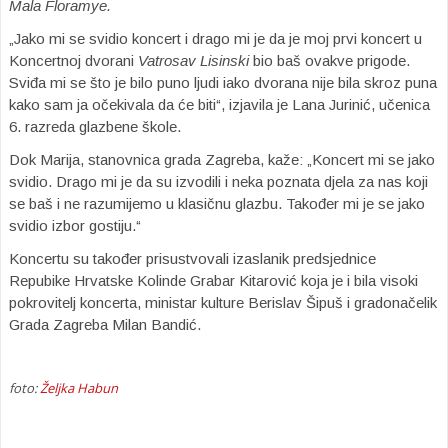
Mala Floramye.
„Jako mi se svidio koncert i drago mi je da je moj prvi koncert u
Koncertnoj dvorani
Vatrosav Lisinski
bio baš ovakve prigode.
Sviđa mi se što je bilo puno ljudi iako dvorana nije bila skroz puna
kako sam ja očekivala da će biti“, izjavila je Lana Jurinić, učenica
6. razreda glazbene škole.
Dok Marija, stanovnica grada Zagreba, kaže: „Koncert mi se jako
svidio. Drago mi je da su izvodili i neka poznata djela za nas koji
se baš i ne razumijemo u klasičnu glazbu. Također mi je se jako
svidio izbor gostiju.“
Koncertu su također prisustvovali izaslanik predsjednice
Repubike Hrvatske Kolinde Grabar Kitarović koja je i bila visoki
pokrovitelj koncerta, ministar kulture Berislav Šipuš i gradonačelik
Grada Zagreba Milan Bandić.
foto:
Željka Habun