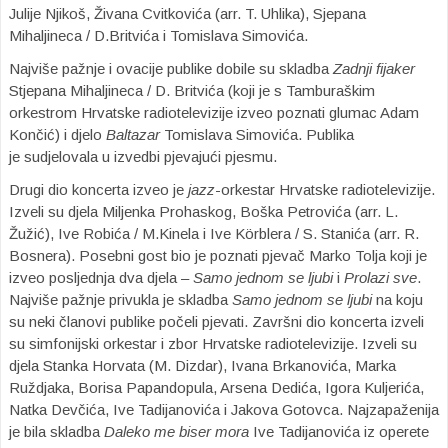
Julije Njikoš, Živana Cvitkovića (arr. T. Uhlika), Sjepana
Mihaljineca / D.Britvića i Tomislava Simovića.
Najviše pažnje i ovacije publike dobile su skladba
Zadnji fijaker
Stjepana Mihaljineca / D. Britvića (koji je s Tamburaškim
orkestrom Hrvatske radiotelevizije izveo poznati glumac Adam
Končić) i djelo
Baltazar
Tomislava Simovića. Publika
je sudjelovala u izvedbi pjevajući pjesmu.
Drugi dio koncerta izveo je
jazz
-orkestar Hrvatske radiotelevizije.
Izveli su djela Miljenka Prohaskog, Boška Petrovića (arr. L.
Žužić), Ive Robića / M.Kinela i Ive Körblera / S. Stanića (arr. R.
Bosnera). Posebni gost bio je poznati pjevač Marko Tolja koji je
izveo posljednja dva djela –
Samo jednom se ljubi
i
Prolazi sve
.
Najviše pažnje privukla je skladba
Samo jednom se ljubi
na koju
su neki članovi publike počeli pjevati. Završni dio koncerta izveli
su simfonijski orkestar i zbor Hrvatske radiotelevizije. Izveli su
djela Stanka Horvata (M. Dizdar), Ivana Brkanovića, Marka
Ruždjaka, Borisa Papandopula, Arsena Dedića, Igora Kuljerića,
Natka Devčića, Ive Tadijanovića i Jakova Gotovca. Najzapaženija
je bila skladba
Daleko me biser mora
Ive Tadijanovića iz operete