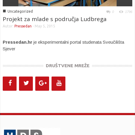
■
Uncategorized
0
1796
Projekt za mlade s područja Ludbrega
Autor:
Pressedan
-
May 5, 2015
Pressedan.hr
je eksperimentalni portal studenata Sveučilišta
Sjever
DRUŠTVENE MREŽE