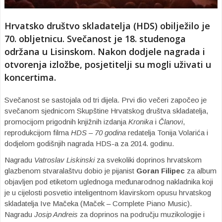
Hrvatsko društvo skladatelja (HDS) obilježilo je
70. obljetnicu. Svečanost je 18. studenoga
održana u Lisinskom. Nakon dodjele nagrada i
otvorenja izložbe, posjetitelji su mogli uživati u
koncertima.
Svečanost se sastojala od tri dijela. Prvi dio večeri započeo je
svečanom sjednicom Skupštine Hrvatskog društva skladatelja,
promocijom prigodnih knjižnih izdanja
Kronika
i
Članovi
,
reprodukcijom filma
HDS – 70 godina
redatelja Tonija Volarića i
dodjelom godišnjih nagrada HDS-a za 2014. godinu.
Nagradu
Vatroslav Liskinski
za svekoliki doprinos hrvatskom
glazbenom stvaralaštvu dobio je pijanist
Goran Filipec
za album
objavljen pod etiketom uglednoga međunarodnog nakladnika koji
je u cijelosti posvetio inteligentnom klavirskom opusu hrvatskog
skladatelja Ive Mačeka (Maček – Complete Piano Music).
Nagradu
Josip Andreis
za doprinos na području muzikologije i