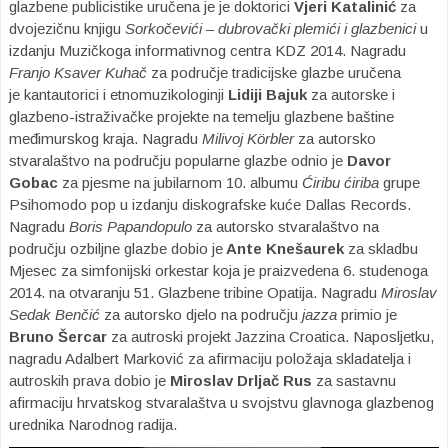
glazbene publicistike uručena je je doktorici
Vjeri Katalinić
za
dvojezičnu knjigu
Sorkočevići – dubrovački plemići i glazbenici
u
izdanju Muzičkoga informativnog centra KDZ 2014. Nagradu
Franjo Ksaver Kuhač
za područje tradicijske glazbe uručena
je kantautorici i etnomuzikologinji
Lidiji Bajuk
za autorske i
glazbeno-istraživačke projekte na temelju glazbene baštine
međimurskog kraja. Nagradu
Milivoj Körbler
za autorsko
stvaralaštvo na području popularne glazbe odnio je
Davor
Gobac
za pjesme na jubilarnom 10. albumu
Ćiribu ćiriba
grupe
Psihomodo pop
u izdanju diskografske kuće Dallas Records.
Nagradu
Boris Papandopulo
za autorsko stvaralaštvo na
području ozbiljne glazbe dobio je
Ante Knešaurek
za skladbu
Mjesec za simfonijski orkestar koja je praizvedena 6. studenoga
2014. na otvaranju 51. Glazbene tribine Opatija. Nagradu
Miroslav
Sedak Benčić
za autorsko djelo na području
jazza
primio je
Bruno Šercar
za autroski projekt Jazzina Croatica. Naposljetku,
nagradu Adalbert Marković za afirmaciju položaja skladatelja i
autroskih prava dobio je
Miroslav Drljač Rus
za sastavnu
afirmaciju hrvatskog stvaralaštva u svojstvu glavnoga glazbenog
urednika Narodnog radija.