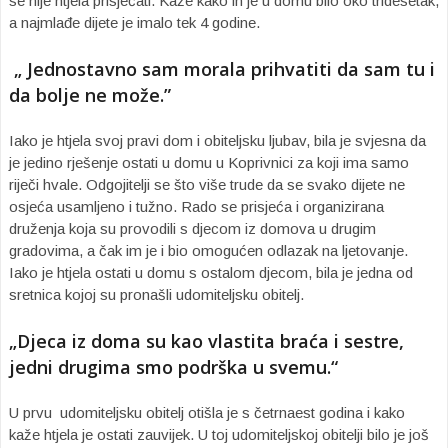
se nije htjela prisjećati. Kaže kako ih je u domu bilo oko tridesetak,
a najmlađe dijete je imalo tek 4 godine.
„ Jednostavno sam morala prihvatiti da sam tu i
da bolje ne može.”
Iako je htjela svoj pravi dom i obiteljsku ljubav, bila je svjesna da
je jedino rješenje ostati u domu u Koprivnici za koji ima samo
riječi hvale. Odgojitelji se što više trude da se svako dijete ne
osjeća usamljeno i tužno. Rado se prisjeća i organizirana
druženja koja su provodili s djecom iz domova u drugim
gradovima, a čak im je i bio omogućen odlazak na ljetovanje.
Iako je htjela ostati u domu s ostalom djecom, bila je jedna od
sretnica kojoj su pronašli udomiteljsku obitelj.
„Djeca iz doma su kao vlastita braća i sestre,
jedni drugima smo podrška u svemu.“
U prvu udomiteljsku obitelj otišla je s četrnaest godina i kako
kaže htjela je ostati zauvijek. U toj udomiteljskoj obitelji bilo je još