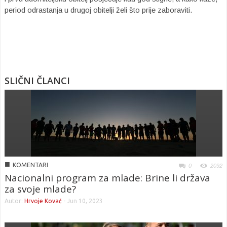
period odrastanja u drugoj obitelji želi što prije zaboraviti.
SLIČNI ČLANCI
■
KOMENTARI
0
2092
Nacionalni program za mlade: Brine li država
za svoje mlade?
Autor:
Hrvoje Kovač
-
Jun 10, 2023