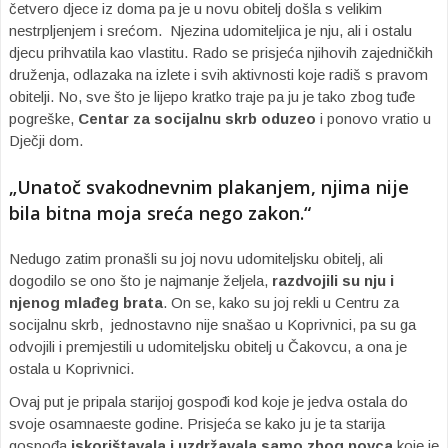
četvero djece iz doma pa je u novu obitelj došla s velikim
nestrpljenjem i srećom. Njezina udomiteljica je nju, ali i ostalu
djecu prihvatila kao vlastitu. Rado se prisjeća njihovih zajedničkih
druženja, odlazaka na izlete i svih aktivnosti koje radiš s pravom
obitelji. No, sve što je lijepo kratko traje pa ju je tako zbog tuđe
pogreške,
Centar za socijalnu skrb oduzeo
i ponovo vratio u
Dječji dom.
„Unatoč svakodnevnim plakanjem, njima nije
bila bitna moja sreća nego zakon.“
Nedugo zatim pronašli su joj novu udomiteljsku obitelj, ali
dogodilo se ono što je najmanje željela,
razdvojili su nju i
njenog mlađeg brata
. On se, kako su joj rekli u Centru za
socijalnu skrb, jednostavno nije snašao u Koprivnici, pa su ga
odvojili i premjestili u udomiteljsku obitelj u Čakovcu, a ona je
ostala u Koprivnici.
Ovaj put je pripala starijoj gospođi kod koje je jedva ostala do
svoje osamnaeste godine. Prisjeća se kako ju je ta starija
gospođa
iskorištavala i uzdržavala samo zbog novca
koje je