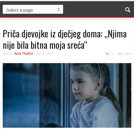
Priča djevojke iz dječjeg doma: „Njima
nije bila bitna moja sreća“
Autor:
Ana Tkalčić
-
Jul 4, 2021
0
3649