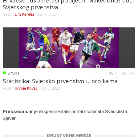
Hrvatski rukometaši pobijedili Makedonce uoči
Svjetskog prvenstva
Autor:
Lira Kefelja
-
Jan 7, 2023
■
SPORT
0
1084
Statistika: Svjetsko prvenstvo u brojkama
Autor:
Hrvoje Kovač
-
Jan 3, 2023
Pressedan.hr
je eksperimentalni portal studenata Sveučilišta
Sjever
DRUŠTVENE MREŽE