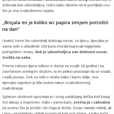
dobivala kao udomiteljica. Ističe kako nikome ne bi poželjela ovo
što je ona svakodnevno trpjela.
„Brojala mi je koliko wc papira smijem potrošiti
na dan“
Unatoč tome što udomitelji dobivaju novac za djecu, djevojka je
sama sebi s ušteđenih 100 kuna morala kupovati higijenske
potrepštine i hranu,
dok je udomiteljica sav dobiveni novac
trošila na sebe.
Prema zakonu djeca odlaze iz doma sa svojih 18 godina i sa
završenom srednjom školom, te im jedino preostaje da se snađu
i nađu posao. Dok su neki u strahu kako i kamo dalje, ova
djevojka napokon je bila sretna nakon svakodnevnog
maltretiranja.
Spletom okolnosti upoznala je i svog sadašnjeg dečka kod kojeg
živi danas u Koprivnici. Kako i sama kaže,
sretna je i zahvalna
na svemu što je prošla i do čega je došla. Svoju vlastitu obitelj, ali
i prvu udomiteljsku obitelj posjećuje kad god stigne, a kako kaže,