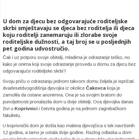
U dom za djecu bez odgovarajuće roditeljske
skrbi smještavaju se djeca bez roditelja ili djeca
koju roditelji zanemaruju ili zlorabe svoje
roditeljske dužnosti, a taj broj se u posljednjih
pet godina udvostručio.
Čak i uz potporu svoje obitelji, mladima je odrastanje teško, no
kako je onima koji svoje odrastanje provedu u domu za djecu bez
odgovarajuće roditeljske skrbi?
Svoju priču o odrastanju jednom takvom domu željela je ispričati
dvadesetdvogodišnja djevojka iz okolice
Čakovca
koja je
zamolila da ostane anonimna. Ona je sa svojim bratom do
punoljetnosti pronalazila dom u dvije obitelji. Ova djevojka danas
živi u
Koprivnici
i četvrta godina je na jednom zagrebačkom
fakultetu.
U koprivnički dom je došla kao malena djevojčica s tek navršenih
12 godina, a tamo je ostala dvije godine. Razlog odlaska u dom