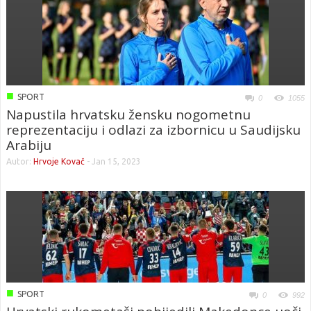
■
SPORT
0
1055
Napustila hrvatsku žensku nogometnu
reprezentaciju i odlazi za izbornicu u Saudijsku
Arabiju
Autor:
Hrvoje Kovač
-
Jan 15, 2023
■
SPORT
0
992