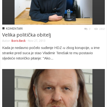
■
KOMENTARI
0
1802
Velika politička obitelj
Autor:
Boris Beck
-
Nov 27, 2013
Kada je nedavno počelo suđenje HDZ-u zbog korupcije, u ime
stranke pred suca je stao Vladimir Terešak te mu postavio
sljedeće retoričko pitanje: "Ako...