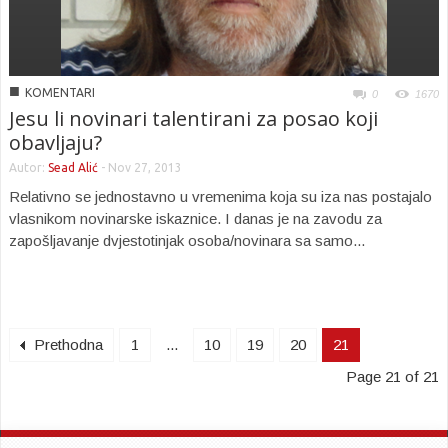
■
KOMENTARI
0
1670
Jesu li novinari talentirani za posao koji
obavljaju?
Autor:
Sead Alić
-
Nov 27, 2013
Relativno se jednostavno u vremenima koja su iza nas postajalo
vlasnikom novinarske iskaznice. I danas je na zavodu za
zapošljavanje dvjestotinjak osoba/novinara sa samo...
Prethodna
1
...
10
19
20
21
Page 21 of 21