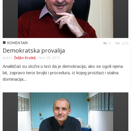
■
KOMENTARI
0
1519
Demokratska provalija
Autor:
Željko Krušelj
-
Nov 28, 2013
Analitičari su složni u tezi da je demokracija, ako se ogoli njena
bit, zapravo teror brojki i procedura, iz kojeg proizlazi i stalna
dominacija...