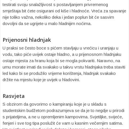
testirati svoju snalažljivost s postavljanjem privremenog
smještaja bit ćete osigurani od kiše i hladnoće. Vreća za spavanje
nije toliko važna, nekoliko deka i jedan poplun bit će sasvim
dovoljni da se ugrijete u malo hladnijim noćima.
Prijenosni hladnjak
U praksi se često boce s pićem stavljaju u vrećicu i uranjaju u
vodu, tako piće uvijek ostaje hladno, a u prijenosnom hladnjaku
ostaje mjesta za hranu koja bi se mogla pokvariti. Naravno, na
umu morate imati da svakako u takvu vrstu hladnjaka treba staviti
led kako bi se produžilo vrijeme korištenja, hladnjak svakako
držite na mjestu koje je uvijek u hladovini.
Rasvjeta
S obzirom da govorimo o kampiranju koje je u skladu s
studentskim budžetom podrazumjeva se da je to negdje u prirodi
s prijateljima, a ne u opremljenim kampovima. Svjetiljke, svijeće,
fenjeri i sve tog tipa poslužit će vam u kasnim večernjim satima.