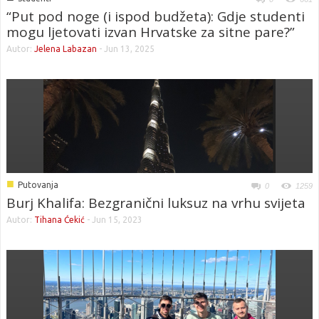
“Put pod noge (i ispod budžeta): Gdje studenti
mogu ljetovati izvan Hrvatske za sitne pare?”
Autor:
Jelena Labazan
-
Jun 13, 2025
■
Putovanja
0
1259
Burj Khalifa: Bezgranični luksuz na vrhu svijeta
Autor:
Tihana Ćekić
-
Jun 15, 2023