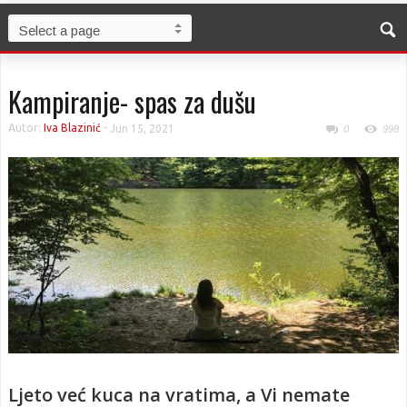
Kampiranje- spas za dušu
Autor:
Iva Blazinić
-
Jun 15, 2021
0
998
Ljeto već kuca na vratima, a Vi nemate