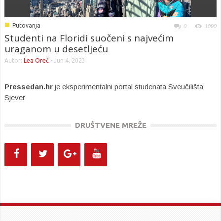
■
Putovanja
0
1090
Studenti na Floridi suočeni s najvećim
uraganom u desetljeću
Autor:
Lea Oreč
-
Jun 4, 2023
Pressedan.hr
je eksperimentalni portal studenata Sveučilišta
Sjever
DRUŠTVENE MREŽE