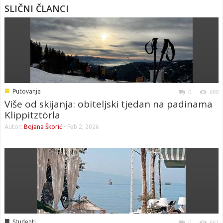
SLIČNI ČLANCI
■
Putovanja
0
680
Više od skijanja: obiteljski tjedan na padinama
Klippitztörla
Autor:
Bojana Škorić
-
Feb 2, 2026
■
Studenti
0
661