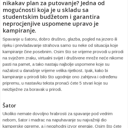
nikakav plan za putovanje? Jedna od
mogućnosti koja je u skladu sa
studentskim budžetom i garantira
neprocjenjive uspomene upravo je
kampiranje.
Spavanje u šatoru, dobro društvo, glazba, pogled na jezero ili
rijeku i prevladavanje strahova samo su neke od situacija koje
kampiranje čine posebnim. Osim što se vrijeme provodi u prirodi
na svježem zraku, virtualni svijet i društvene mreže neće nikome
pasti na pamet, a tako nastaju najbolje uspomene koje su
nažalost u današnje vrijeme velika rijetkost. Ipak, kako bi
kampiranje u prirodi bilo što ugodnije ono zahtjeva i određenu
pripremu, u nastavku teksta pronaći ćete 5 stvari koje su
neizbježne za boravak u prirodi.
Šator
Ukoliko nemate dovoljno hrabrosti za spavanje pod vedrim
nebom, šator i madrac na napuhavanje su najvažniji dio
kamperske opreme, a i neophodni izvor energije. Osim što ćete