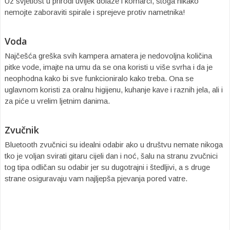
Uz svjetlost u prirodi uvijek dolaze i komarci, stoga nikako
nemojte zaboraviti spirale i sprejeve protiv nametnika!
Voda
Najčešća greška svih kampera amatera je nedovoljna količina
pitke vode, imajte na umu da se ona koristi u više svrha i da je
neophodna kako bi sve funkcioniralo kako treba. Ona se
uglavnom koristi za oralnu higijenu, kuhanje kave i raznih jela, ali i
za piće u vrelim ljetnim danima.
Zvučnik
Bluetooth zvučnici su idealni odabir ako u društvu nemate nikoga
tko je voljan svirati gitaru cijeli dan i noć, šalu na stranu zvučnici
tog tipa odličan su odabir jer su dugotrajni i štedljivi, a s druge
strane osiguravaju vam najljepša pjevanja pored vatre.