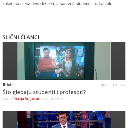
kakve su djeca devedesetih, a sad već studenti – odrastali.
SLIČNI ČLANCI
■
Info
0
3046
Što gledaju studenti i profesori?
Autor:
Marija Brajković
-
Jan 18, 2016