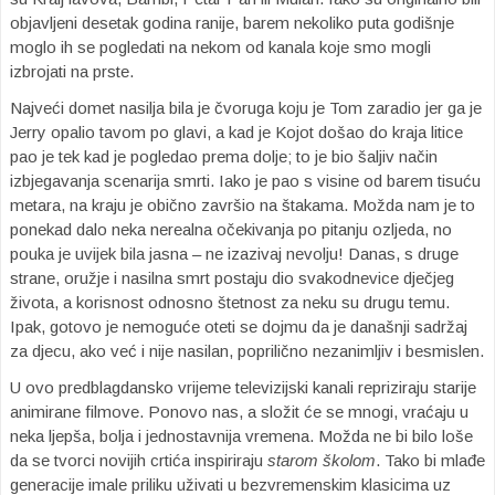
objavljeni desetak godina ranije, barem nekoliko puta godišnje
moglo ih se pogledati na nekom od kanala koje smo mogli
izbrojati na prste.
Najveći domet nasilja bila je čvoruga koju je Tom zaradio jer ga je
Jerry opalio tavom po glavi, a kad je Kojot došao do kraja litice
pao je tek kad je pogledao prema dolje; to je bio šaljiv način
izbjegavanja scenarija smrti. Iako je pao s visine od barem tisuću
metara, na kraju je obično završio na štakama. Možda nam je to
ponekad dalo neka nerealna očekivanja po pitanju ozljeda, no
pouka je uvijek bila jasna – ne izazivaj nevolju! Danas, s druge
strane, oružje i nasilna smrt postaju dio svakodnevice dječjeg
života, a korisnost odnosno štetnost za neku su drugu temu.
Ipak, gotovo je nemoguće oteti se dojmu da je današnji sadržaj
za djecu, ako već i nije nasilan, poprilično nezanimljiv i besmislen.
U ovo predblagdansko vrijeme televizijski kanali repriziraju starije
animirane filmove. Ponovo nas, a složit će se mnogi, vraćaju u
neka ljepša, bolja i jednostavnija vremena. Možda ne bi bilo loše
da se tvorci novijih crtića inspiriraju
starom školom
. Tako bi mlađe
generacije imale priliku uživati u bezvremenskim klasicima uz