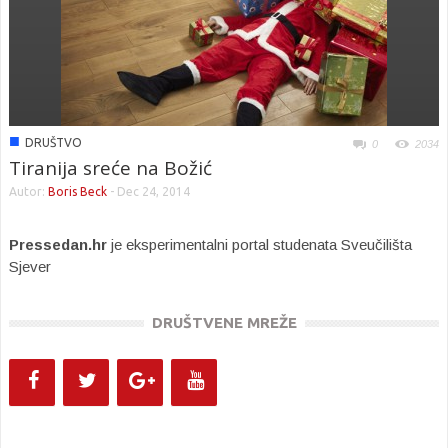
■
DRUŠTVO
0
2034
Tiranija sreće na Božić
Autor:
Boris Beck
-
Dec 24, 2014
Pressedan.hr
je eksperimentalni portal studenata Sveučilišta
Sjever
DRUŠTVENE MREŽE