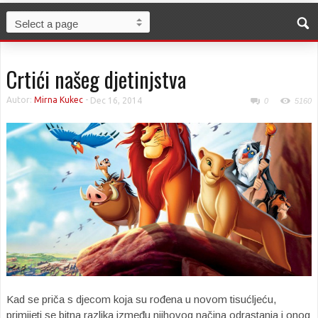
Crtići našeg djetinjstva
Autor:
Mirna Kukec
-
Dec 16, 2014
0
5160
Kad se priča s djecom koja su rođena u novom tisućljeću,
primijeti se bitna razlika između njihovog načina odrastanja i onog