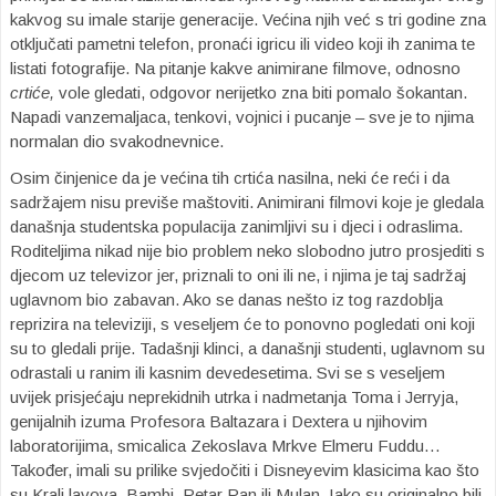
kakvog su imale starije generacije. Većina njih već s tri godine zna
otključati pametni telefon, pronaći igricu ili video koji ih zanima te
listati fotografije. Na pitanje kakve animirane filmove, odnosno
crtiće,
vole gledati, odgovor nerijetko zna biti pomalo šokantan.
Napadi vanzemaljaca, tenkovi, vojnici i pucanje – sve je to njima
normalan dio svakodnevnice.
Osim činjenice da je većina tih crtića nasilna, neki će reći i da
sadržajem nisu previše maštoviti. Animirani filmovi koje je gledala
današnja studentska populacija zanimljivi su i djeci i odraslima.
Roditeljima nikad nije bio problem neko slobodno jutro prosjediti s
djecom uz televizor jer, priznali to oni ili ne, i njima je taj sadržaj
uglavnom bio zabavan. Ako se danas nešto iz tog razdoblja
reprizira na televiziji, s veseljem će to ponovno pogledati oni koji
su to gledali prije. Tadašnji klinci, a današnji studenti, uglavnom su
odrastali u ranim ili kasnim devedesetima. Svi se s veseljem
uvijek prisjećaju neprekidnih utrka i nadmetanja Toma i Jerryja,
genijalnih izuma Profesora Baltazara i Dextera u njihovim
laboratorijima, smicalica Zekoslava Mrkve Elmeru Fuddu…
Također, imali su prilike svjedočiti i Disneyevim klasicima kao što
su Kralj lavova, Bambi, Petar Pan ili Mulan. Iako su originalno bili