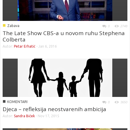
■
Zabava
0
2748
The Late Show CBS-a u novom ruhu Stephena
Colberta
Autor:
Petar Erhatić
-
Jan 6, 2016
■
KOMENTARI
0
3650
Djeca – refleksija neostvarenih ambicija
Autor:
Sandra Biček
-
Nov 17, 2015