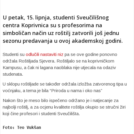
U petak, 15. lipnja, studenti Sveučilišnog
centra Koprivnica su s profesorima na
simboličan način uz roštilj zatvorili još jednu
sezonu predavanja u ovoj akademskoj godini.
Studenti su
odlučili nastaviti niz
pa se ove godine ponovno
održala Roštiljada Sjevera. Roštiljalo se na koprivničkom
Kampusu, a čak ni lagana naoblaka nije utjecala na odaziv
studenata.
U sklopu roštiljade se također održala izložba zatvorenog tipa u
voćnjaku, a tema je bila “Priroda u nama i oko nas”
Nakon što je meso bilo ispečeno održano je i natjecanje za
najbolji roštilj, a za ocjenu kvalitete roštilja okupio se stručni žiri
koji čine profesori i studenti Sveučilišta.
Foto: Teo Vukšan