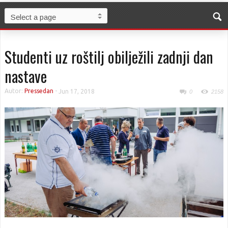
Studenti uz roštilj obilježili zadnji dan
nastave
Autor:
Pressedan
-
Jun 17, 2018
0
2158