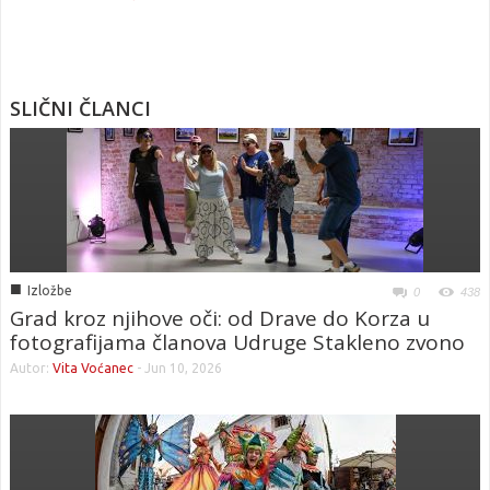
SLIČNI ČLANCI
■
Izložbe
0
438
Grad kroz njihove oči: od Drave do Korza u
fotografijama članova Udruge Stakleno zvono
Autor:
Vita Voćanec
-
Jun 10, 2026