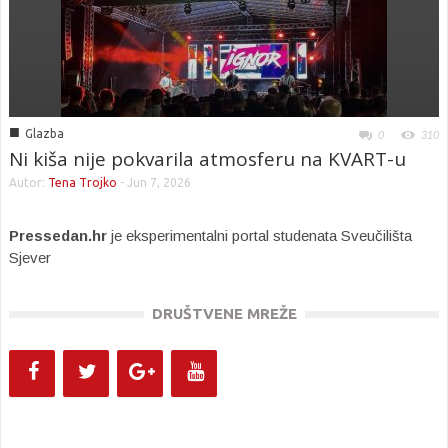
■
Glazba
0
310
Ni kiša nije pokvarila atmosferu na KVART-u
Autor:
Tena Trojko
-
Jun 7, 2026
Pressedan.hr
je eksperimentalni portal studenata Sveučilišta
Sjever
DRUŠTVENE MREŽE