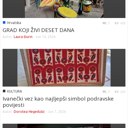
■
Hrvatska
0
428
GRAD KOJI ŽIVI DESET DANA
Autor:
Laura Đurin
-
Jun 10, 2026
■
KULTURA
0
263
Ivanečki vez kao najljepši simbol podravske
povijesti
Autor:
Dorotea Hegedušić
-
Jun 7, 2026