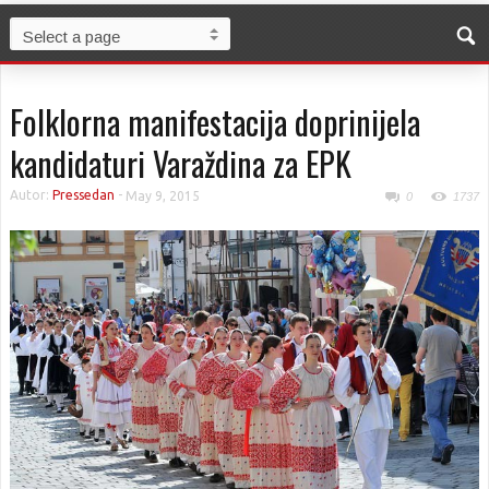
Folklorna manifestacija doprinijela
kandidaturi Varaždina za EPK
Autor:
Pressedan
-
May 9, 2015
0
1737