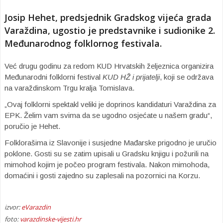
Josip Hehet, predsjednik Gradskog vijeća grada
Varaždina, ugostio je predstavnike i sudionike 2.
Međunarodnog folklornog festivala.
Već drugu godinu za redom KUD Hrvatskih željeznica organizira
Međunarodni folklorni festival
KUD HŽ i prijatelji
, koji se održava
na varaždinskom Trgu kralja Tomislava.
„Ovaj folklorni spektakl veliki je doprinos kandidaturi Varaždina za
EPK. Želim vam svima da se ugodno osjećate u našem gradu“,
poručio je Hehet.
Folklorašima iz Slavonije i susjedne Mađarske prigodno je uručio
poklone. Gosti su se zatim upisali u Gradsku knjigu i požurili na
mimohod kojim je počeo program festivala. Nakon mimohoda,
domaćini i gosti zajedno su zaplesali na pozornici na Korzu.
izvor:
eVarazdin
foto:
varazdinske-vijesti.hr