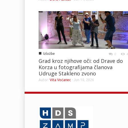
■
Izložbe
0
Grad kroz njihove oči: od Drave do
Korza u fotografijama članova
Udruge Stakleno zvono
Autor:
Vita Voćanec
-
Jun 10, 2026