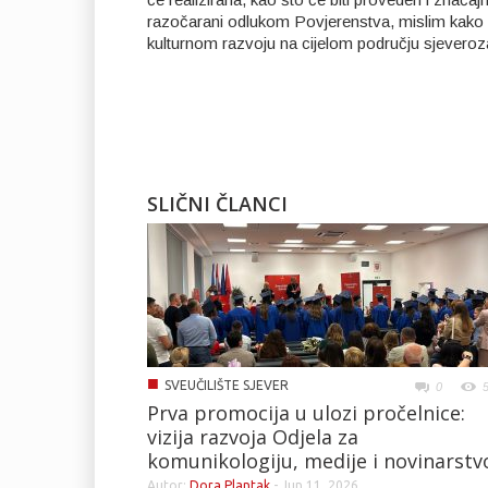
razočarani odlukom Povjerenstva, mislim kako s
kulturnom razvoju na cijelom području sjeveroz
SLIČNI ČLANCI
■
SVEUČILIŠTE SJEVER
0
Prva promocija u ulozi pročelnice:
vizija razvoja Odjela za
komunikologiju, medije i novinarstv
Autor:
Dora Plantak
-
Jun 11, 2026