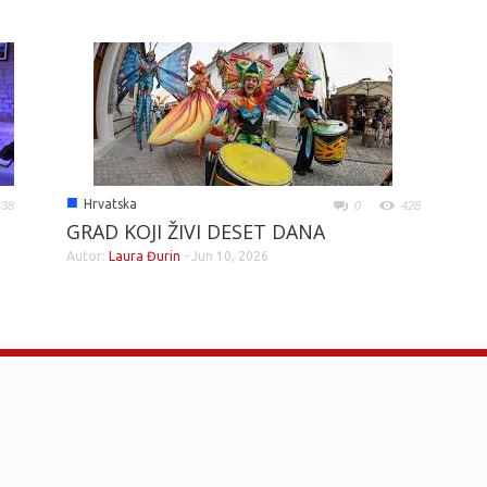
■
Hrvatska
438
0
428
GRAD KOJI ŽIVI DESET DANA
Autor:
Laura Đurin
-
Jun 10, 2026