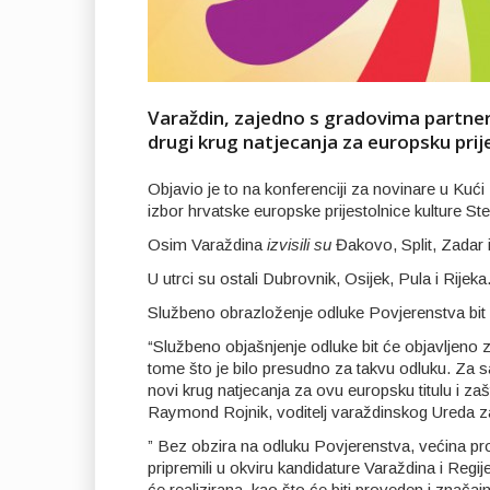
Varaždin, zajedno s gradovima partner
drugi krug natjecanja za europsku prij
Objavio je to na konferenciji za novinare u Kuć
izbor hrvatske europske prijestolnice kulture St
Osim Varaždina
izvisili su
Đakovo, Split, Zadar 
U utrci su ostali Dubrovnik, Osijek, Pula i Rijeka
Službeno obrazloženje odluke Povjerenstva bit ć
“Službeno objašnjenje odluke bit će objavljeno 
tome što je bilo presudno za takvu odluku. Za 
novi krug natjecanja za ovu europsku titulu i zaš
Raymond Rojnik, voditelj varaždinskog Ureda z
” Bez obzira na odluku Povjerenstva, većina pr
pripremili u okviru kandidature Varaždina i Regij
će realizirana, kao što će biti proveden i znač