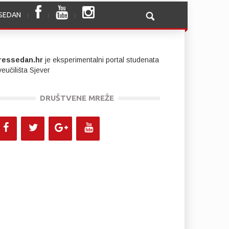
SSEDAN
ressedan.hr
je eksperimentalni portal studenata
eučilišta Sjever
DRUŠTVENE MREŽE