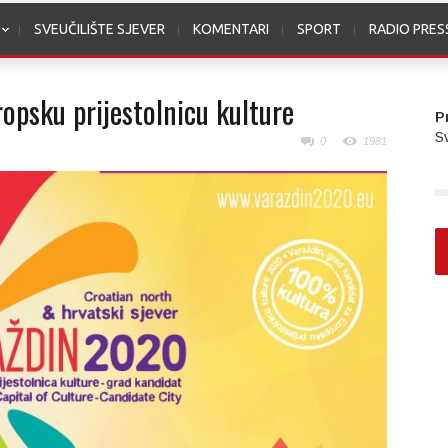
SVEUČILIŠTE SJEVER
KOMENTARI
SPORT
RADIO PRE
ropsku prijestolnicu kulture
P
Sv
0
1981