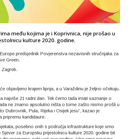
ima među kojima je i Koprivnica, nije prošao u
estolnicu kulture 2020. godine.
i Europe predsjednik Povjerenstva nezavisnih stručnjaka za
eve Green.
i Zagreb.
.
e objavljeno krajem lipnja, a u Varaždinu je željno očekuju.
za najviše 21 radni dan. Tek ćemo tada imati saznanje o
sada ne znamo apsolutno ništa o tome zašto nismo prošli u
to Dubrovnik, Pula, Rijeka i Osijek jesu”, kazao je
a pripremu kandidaure.
ojekata, posebno onih s područja infrastrukture koje smo
e Sjever za Europsku prijestolnicu kulture 2020. godine bit
ajni dio programa, neki već ove godine. Iako smo naravno