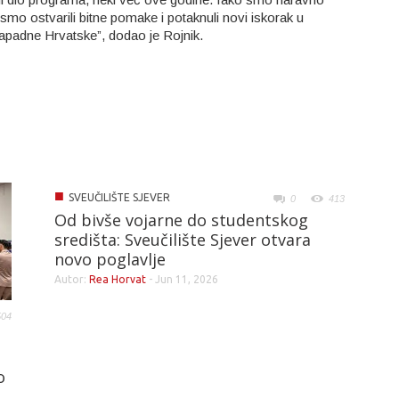
mo ostvarili bitne pomake i potaknuli novi iskorak u
apadne Hrvatske”, dodao je Rojnik.
■
SVEUČILIŠTE SJEVER
0
413
Od bivše vojarne do studentskog
središta: Sveučilište Sjever otvara
novo poglavlje
Autor:
Rea Horvat
-
Jun 11, 2026
504
o