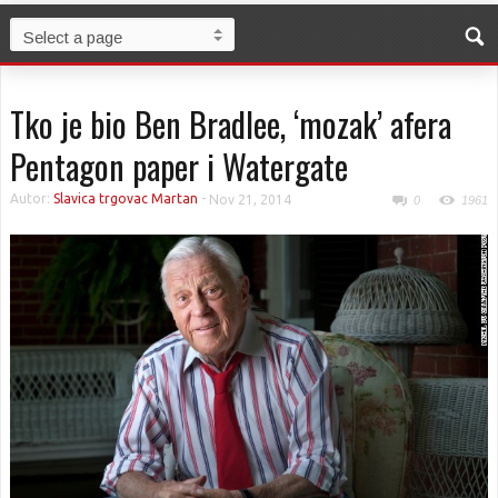
Tko je bio Ben Bradlee, ‘mozak’ afera
Pentagon paper i Watergate
Autor:
Slavica trgovac Martan
-
Nov 21, 2014
0
1961