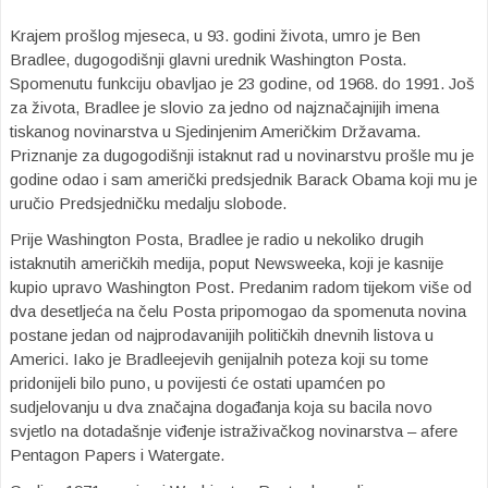
Krajem prošlog mjeseca, u 93. godini života, umro je Ben
Bradlee, dugogodišnji glavni urednik Washington Posta.
Spomenutu funkciju obavljao je 23 godine, od 1968. do 1991. Još
za života, Bradlee je slovio za jedno od najznačajnijih imena
tiskanog novinarstva u Sjedinjenim Američkim Državama.
Priznanje za dugogodišnji istaknut rad u novinarstvu prošle mu je
godine odao i sam američki predsjednik Barack Obama koji mu je
uručio Predsjedničku medalju slobode.
Prije Washington Posta, Bradlee je radio u nekoliko drugih
istaknutih američkih medija, poput Newsweeka, koji je kasnije
kupio upravo Washington Post. Predanim radom tijekom više od
dva desetljeća na čelu Posta pripomogao da spomenuta novina
postane jedan od najprodavanijih političkih dnevnih listova u
Americi. Iako je Bradleejevih genijalnih poteza koji su tome
pridonijeli bilo puno, u povijesti će ostati upamćen po
sudjelovanju u dva značajna događanja koja su bacila novo
svjetlo na dotadašnje viđenje istraživačkog novinarstva – afere
Pentagon Papers i Watergate.