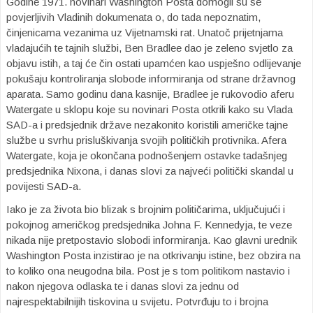
Godine 1971. novinari Washington Posta domogli su se
povjerljivih Vladinih dokumenata o, do tada nepoznatim,
činjenicama vezanima uz Vijetnamski rat. Unatoč prijetnjama
vladajućih te tajnih službi, Ben Bradlee dao je zeleno svjetlo za
objavu istih, a taj će čin ostati upamćen kao uspješno odlijevanje
pokušaju kontroliranja slobode informiranja od strane državnog
aparata. Samo godinu dana kasnije, Bradlee je rukovodio aferu
Watergate u sklopu koje su novinari Posta otkrili kako su Vlada
SAD-a i predsjednik države nezakonito koristili američke tajne
službe u svrhu prisluškivanja svojih političkih protivnika. Afera
Watergate, koja je okončana podnošenjem ostavke tadašnjeg
predsjednika Nixona, i danas slovi za najveći politički skandal u
povijesti SAD-a.
Iako je za života bio blizak s brojnim političarima, uključujući i
pokojnog američkog predsjednika Johna F. Kennedyja, te veze
nikada nije pretpostavio slobodi informiranja. Kao glavni urednik
Washington Posta inzistirao je na otkrivanju istine, bez obzira na
to koliko ona neugodna bila. Post je s tom politikom nastavio i
nakon njegova odlaska te i danas slovi za jednu od
najrespektabilnijih tiskovina u svijetu. Potvrđuju to i brojna