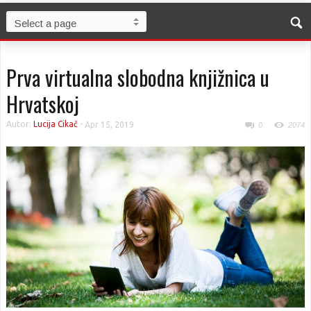
Prva virtualna slobodna knjižnica u
Hrvatskoj
Autor:
Lucija Cikač
-
Apr 15, 2019
0
2074