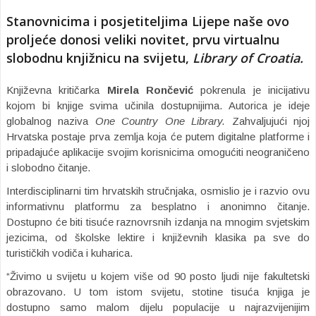
Stanovnicima i posjetiteljima Lijepe naše ovo
proljeće donosi veliki novitet, prvu virtualnu
slobodnu knjižnicu na svijetu,
Library of Croatia.
Književna kritičarka
Mirela Rončević
pokrenula je inicijativu
kojom bi knjige svima učinila dostupnijima. Autorica je ideje
globalnog naziva
One Country One Library.
Zahvaljujući njoj
Hrvatska postaje prva zemlja koja će putem digitalne platforme i
pripadajuće aplikacije svojim korisnicima omogućiti neograničeno
i slobodno čitanje.
Interdisciplinarni tim hrvatskih stručnjaka, osmislio je i razvio ovu
informativnu platformu za besplatno i anonimno čitanje.
Dostupno će biti tisuće raznovrsnih izdanja na mnogim svjetskim
jezicima, od školske lektire i književnih klasika pa sve do
turističkih vodiča i kuharica.
“Živimo u svijetu u kojem više od 90 posto ljudi nije fakultetski
obrazovano. U tom istom svijetu, stotine tisuća knjiga je
dostupno samo malom dijelu populacije u najrazvijenijim