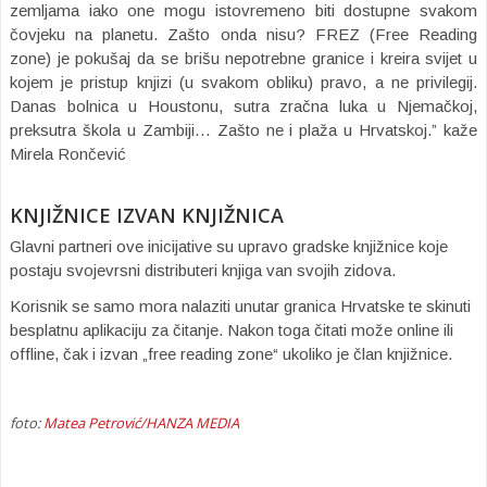
zemljama iako one mogu istovremeno biti dostupne svakom
čovjeku na planetu. Zašto onda nisu? FREZ (Free Reading
zone) je pokušaj da se brišu nepotrebne granice i kreira svijet u
kojem je pristup knjizi (u svakom obliku) pravo, a ne privilegij.
Danas bolnica u Houstonu, sutra zračna luka u Njemačkoj,
preksutra škola u Zambiji… Zašto ne i plaža u Hrvatskoj.” kaže
Mirela Rončević
KNJIŽNICE IZVAN KNJIŽNICA
Glavni partneri ove inicijative su upravo gradske knjižnice koje
postaju svojevrsni distributeri knjiga van svojih zidova.
Korisnik se samo mora nalaziti unutar granica Hrvatske te skinuti
besplatnu aplikaciju za čitanje. Nakon toga čitati može online ili
offline, čak i izvan „free reading zone“ ukoliko je član knjižnice.
foto:
Matea Petrović/HANZA MEDIA