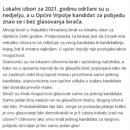
Lokalni izbori za 2021. godinu održani su u
nedjelju, a u Općini Vrpolje kandidat za pobjedu
znao se i bez glasovanja birača.
Mnogi birači u Republici Hrvatskoj birali su lokalnu vlast za
sljedeće četiri godine. Pretpostavka za biranje jest da čovjek ima
nekoliko izbora te se odlučuje za onog kandidata ili kandidatkinju
kojeg želi ili smatra najboljim. U općini Vrpolje nije postojala takva
mogućnost.
Stanovnici su na lokanim izborima birali i općinskog načelnika, a
kako se u uputama navodi da se glasački listić popunjava tako da
se zaokruži redni broj ispred imena i prezimena samo jednog
kandidata, stanovnicima ove općine odluka o izabiru kandidata
nije stvarala previše muke.
Birači su imali mogućnost glasovati samo za jednog kandidata.
Samo jedan broj nalazio se na glasačkom listiću, drugog izbora
nije bilo. Protukandidata nije bilo, stoga se postavlja pitanje koliko
je ovo glasovanje bilo demokratski te je li zaista trebalo izaći na
izbore? Odnosno ako smo imali jednog kandidata za njegovu
pobjedu dovoljan je bio samo jedan glas!