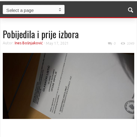
Pobijedila i prije izbora
Autor:
Ines Bošnjaković
-
May 17, 2021
0
1049