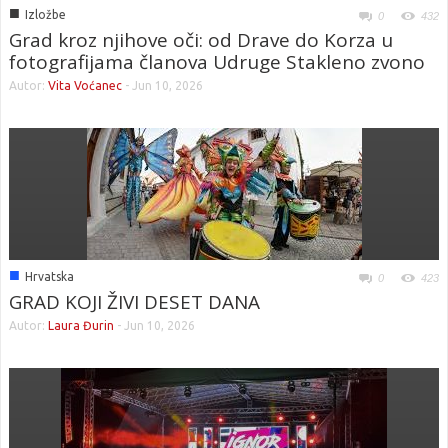
■
Izložbe
0
432
Grad kroz njihove oči: od Drave do Korza u
fotografijama članova Udruge Stakleno zvono
Autor:
Vita Voćanec
-
Jun 10, 2026
■
Hrvatska
0
423
GRAD KOJI ŽIVI DESET DANA
Autor:
Laura Đurin
-
Jun 10, 2026