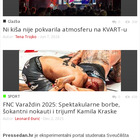
■
Glazba
0
308
Ni kiša nije pokvarila atmosferu na KVART-u
Autor:
Tena Trojko
-
Jun 7, 2026
■
SPORT
0
439
FNC Varaždin 2025: Spektakularne borbe,
šokantni nokauti i trijumf Kamila Kraske
Autor:
Leonard Đurić
-
Dec 2, 2025
Pressedan.hr
je eksperimentalni portal studenata Sveučilišta