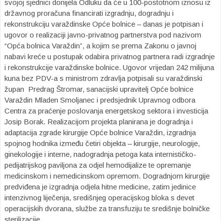
svojoj sjednici donijela Odluku da će u 100-postotnom iznosu iz
državnog proračuna financirati izgradnju, dogradnju i
rekonstrukciju varaždinske Opće bolnice – danas je potpisan i
ugovor o realizaciji javno-privatnog partnerstva pod nazivom
“Opća bolnica Varaždin”, a kojim se prema Zakonu o javnoj
nabavi kreće u postupak odabira privatnog partnera radi izgradnje
i rekonstrukcije varaždinske bolnice.
Ugovor vrijedan 242 milijuna
kuna bez PDV-a s ministrom zdravlja potpisali su varaždinski
župan Predrag Štromar, sanacijski upravitelj Opće bolnice
Varaždin Mladen Smoljanec i predsjednik Upravnog odbora
Centra za praćenje poslovanja energetskog sektora i investicija
Josip Borak. Realizacijom projekta planirana je dogradnja i
adaptacija zgrade kirurgije Opće bolnice Varaždin, izgradnja
spojnog hodnika između četiri objekta – kirurgije, neurologije,
ginekologije i interne, nadogradnja petoga kata internističko-
pedijatrijskog paviljona za odjel hemodijalize te opremanje
medicinskom i nemedicinskom opremom. Dogradnjom kirurgije
predviđena je izgradnja odjela hitne medicine, zatim jedinice
intenzivnog liječenja, središnjeg operacijskog bloka s devet
operacijskih dvorana, službe za transfuziju te središnje bolničke
sterilizacije.