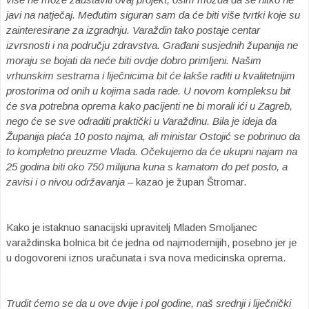
javi na natječaj. Međutim siguran sam da će biti više tvrtki koje su
zainteresirane za izgradnju. Varaždin tako postaje centar
izvrsnosti i na području zdravstva. Građani susjednih županija ne
moraju se bojati da neće biti ovdje dobro primljeni. Našim
vrhunskim sestrama i liječnicima bit će lakše raditi u kvalitetnijim
prostorima od onih u kojima sada rade. U novom kompleksu bit
će sva potrebna oprema kako pacijenti ne bi morali ići u Zagreb,
nego će se sve odraditi praktički u Varaždinu. Bila je ideja da
Županija plaća 10 posto najma, ali ministar Ostojić se pobrinuo da
to kompletno preuzme Vlada. Očekujemo da će ukupni najam na
25 godina biti oko 750 milijuna kuna s kamatom do pet posto, a
zavisi i o nivou održavanja
– kazao je župan Štromar.
Kako je istaknuo sanacijski upravitelj Mladen Smoljanec
varaždinska bolnica bit će jedna od najmodernijih, posebno jer je
u dogovoreni iznos uračunata i sva nova medicinska oprema.
Trudit ćemo se da u ove dvije i pol godine, naš srednji i liječnički