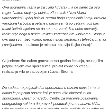
Ova dogradnja važna je za cijelu Hrvatsku, a ne samo za ovu
regiju. Nakon spajanja bolnica Klenovnik i Novi Marof
varaždinskoj Općoj bolnici, prema broju zaposlenih i broju kreveta
varaždinska bolnica peta je u našoj zemlji po veličini. Još kao
mladi liječnik sjećam se da su se u Varaždinu neke operacije
radile prije nego u nekim velikim zagrebačkim klinikama. Stoga je
ovo dug svim liječnicima, medicinskim sestrama i tehničarima, ali
i pacijentima
– istaknuo je ministar zdravlja Rajko Ostojić.
Činjenicom što nakon gotovo deset godina čekanja, neuspjelim
potpisivanjem dva sporazuma, projekt konačno kreće u
realizaciju vrlo je zadovoljan i župan Štromar.
Do sada smo potpisali dva sporazuma s raznim ministrima, a
danas je potpisan ugovor koji je puno više obvezujući od
sporazuma. Dajemo naredbu Centru za praćenje poslovanja
energetskog sektora da provodi postupak javne nabave. Ništa
više ne može zaustaviti ovaj projekt, osim možda da se nitko ne