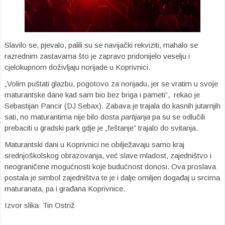
Slavilo se, pjevalo, palili su se navijački rekviziti, mahalo se
razrednim zastavama što je zapravo pridonijelo veselju i
cjelokupnom doživljaju norijade u Koprivnici.
„Volim puštati glazbu, pogotovo za norijadu, jer se vratim u svoje
maturantske dane kad sam bio bez briga i pameti”, rekao je
Sebastijan Pancir (DJ Sebax). Zabava je trajala do kasnih jutarnjih
sati, no maturantima nije bilo dosta
partijanja
pa su se odlučili
prebaciti u gradski park gdje je „feštanje” trajalo do svitanja.
Maturantski dani u Koprivnici ne obilježavaju samo kraj
srednjoškolskog obrazovanja, već slave mladost, zajedništvo i
neograničene mogućnosti koje budućnost donosi. Ova proslava
postala je simbol zajedništva te je i dalje omiljen događaj u srcima
maturanata, pa i građana Koprivnice.
Izvor slika: Tin Ostriž