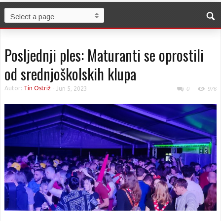
Posljednji ples: Maturanti se oprostili
od srednjoškolskih klupa
Autor:
Tin Ostriž
-
Jun 5, 2023
0
976