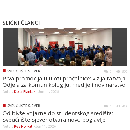
SLIČNI ČLANCI
■
SVEUČILIŠTE SJEVER
0
503
Prva promocija u ulozi pročelnice: vizija razvoja
Odjela za komunikologiju, medije i novinarstvo
Autor:
Dora Plantak
-
Jun 11, 2026
■
SVEUČILIŠTE SJEVER
0
412
Od bivše vojarne do studentskog središta:
Sveučilište Sjever otvara novo poglavlje
Autor:
Rea Horvat
-
Jun 11, 2026