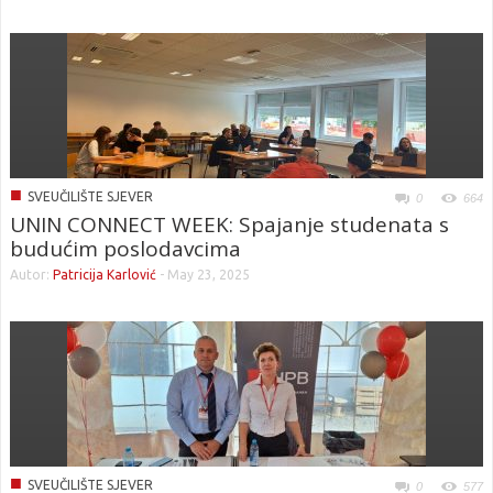
■
SVEUČILIŠTE SJEVER
0
664
UNIN CONNECT WEEK: Spajanje studenata s
budućim poslodavcima
Autor:
Patricija Karlović
-
May 23, 2025
■
SVEUČILIŠTE SJEVER
0
577