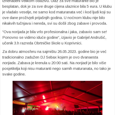
iznenađeni velikom odazivu. Ulaz za sve maturante bio je
besplatan, dok je za sve druge cijena ulaznice bila 5 eura. U klubu
je vladalo veselje, ne samo kod maturanata već i kod ljudi koji su
ove dane proživjeli prijašnjih godina. U noćnom klubu nije bilo
nikakvih tučnjava i nereda, svi su došli zbog zabave i provoda.
“Ova norijada je bila vrlo profesionalna i jaka, zabavio sam se!
Ponovno se vidimo iduće godine”, izjavio je Gabrijel Andrušić,
učenik 3.h razreda Obrtničke škole u Koprivnici.
Za dobru atmosferu na sajmištu 26.05.2023. godine bio je već
tradicionalno zadužen DJ Sebax kojem je ovo dvanaesta
norijada
. Zabava je krenula u 20:00 sati. Na
norijadi
je bilo više
posjetitelja koji nisu maturanti nego samih maturanata, no tako je
svake godine.