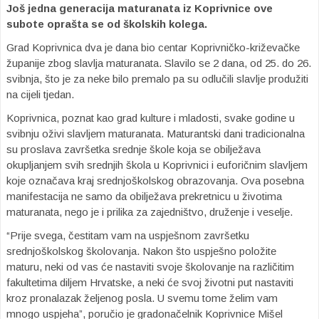
Još jedna generacija maturanata iz Koprivnice ove
subote oprašta se od školskih kolega.
Grad Koprivnica dva je dana bio centar Koprivničko-križevačke
županije zbog slavlja maturanata. Slavilo se 2 dana, od 25. do 26.
svibnja, što je za neke bilo premalo pa su odlučili slavlje produžiti
na cijeli tjedan.
Koprivnica, poznat kao grad kulture i mladosti, svake godine u
svibnju oživi slavljem maturanata. Maturantski dani tradicionalna
su proslava završetka srednje škole koja se obilježava
okupljanjem svih srednjih škola u Koprivnici i euforičnim slavljem
koje označava kraj srednjoškolskog obrazovanja. Ova posebna
manifestacija ne samo da obilježava prekretnicu u životima
maturanata, nego je i prilika za zajedništvo, druženje i veselje.
“Prije svega, čestitam vam na uspješnom završetku
srednjoškolskog školovanja. Nakon što uspješno položite
maturu, neki od vas će nastaviti svoje školovanje na različitim
fakultetima diljem Hrvatske, a neki će svoj životni put nastaviti
kroz pronalazak željenog posla. U svemu tome želim vam
mnogo uspjeha”, poručio je gradonačelnik Koprivnice Mišel