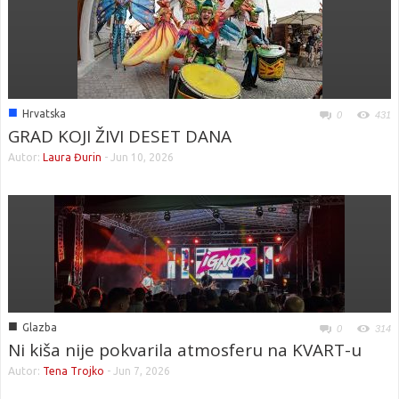
■
Hrvatska
0
431
GRAD KOJI ŽIVI DESET DANA
Autor:
Laura Đurin
-
Jun 10, 2026
■
Glazba
0
314
Ni kiša nije pokvarila atmosferu na KVART-u
Autor:
Tena Trojko
-
Jun 7, 2026