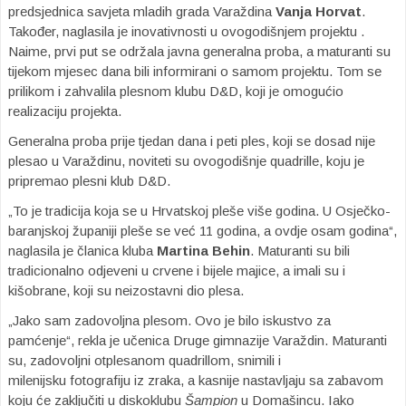
predsjednica savjeta mladih grada Varaždina
Vanja Horvat
.
Također, naglasila je inovativnosti u ovogodišnjem projektu .
Naime, prvi put se održala javna generalna proba, a maturanti su
tijekom mjesec dana bili informirani o samom projektu. Tom se
prilikom i zahvalila plesnom klubu D&D, koji je omogućio
realizaciju projekta.
Generalna proba prije tjedan dana i peti ples, koji se dosad nije
plesao u Varaždinu, noviteti su ovogodišnje quadrille, koju je
pripremao plesni klub D&D.
„To je tradicija koja se u Hrvatskoj pleše više godina. U Osječko-
baranjskoj županiji pleše se već 11 godina, a ovdje osam godina“,
naglasila je članica kluba
Martina Behin
. Maturanti su bili
tradicionalno odjeveni u crvene i bijele majice, a imali su i
kišobrane, koji su neizostavni dio plesa.
„Jako sam zadovoljna plesom. Ovo je bilo iskustvo za
pamćenje“, rekla je učenica Druge gimnazije Varaždin. Maturanti
su, zadovoljni otplesanom quadrillom, snimili i
milenijsku fotografiju iz zraka, a kasnije nastavljaju sa zabavom
koju će zaključiti u diskoklubu
Šampion
u Domašincu. Iako