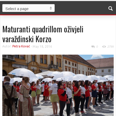
Maturanti quadrillom oživjeli
varaždinski Korzo
Autor:
Petra Kovač
-
May 18, 2016
0
2799