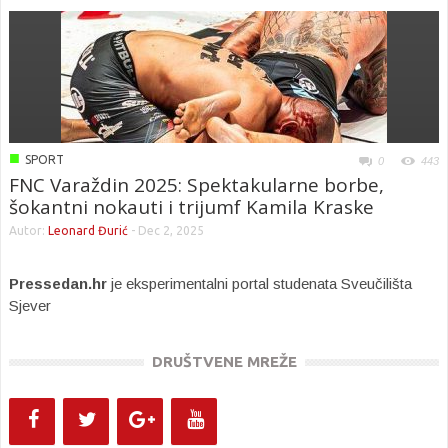
■
SPORT
0
443
FNC Varaždin 2025: Spektakularne borbe,
šokantni nokauti i trijumf Kamila Kraske
Autor:
Leonard Đurić
-
Dec 2, 2025
Pressedan.hr
je eksperimentalni portal studenata Sveučilišta
Sjever
DRUŠTVENE MREŽE