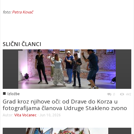
foto:
Petra Kovač
SLIČNI ČLANCI
■
Izložbe
0
441
Grad kroz njihove oči: od Drave do Korza u
fotografijama članova Udruge Stakleno zvono
Autor:
Vita Voćanec
-
Jun 10, 2026