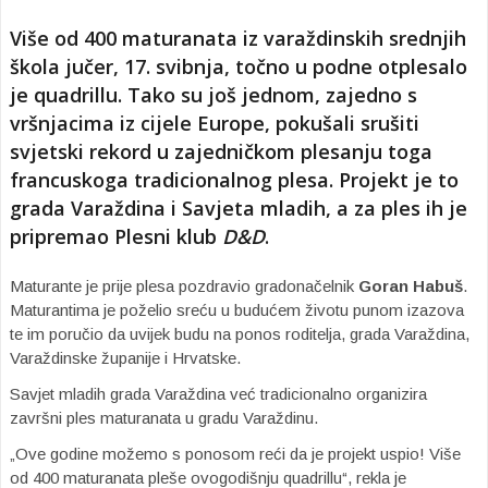
Više od 400 maturanata iz varaždinskih srednjih
škola jučer, 17. svibnja, točno u podne otplesalo
je quadrillu. Tako su još jednom, zajedno s
vršnjacima iz cijele Europe, pokušali srušiti
svjetski rekord u zajedničkom plesanju toga
francuskoga tradicionalnog plesa. Projekt je to
grada Varaždina i Savjeta mladih, a za ples ih je
pripremao Plesni klub
D&D
.
Maturante je prije plesa pozdravio gradonačelnik
Goran Habuš
.
Maturantima je poželio sreću u budućem životu punom izazova
te im poručio da uvijek budu na ponos roditelja, grada Varaždina,
Varaždinske županije i Hrvatske.
Savjet mladih grada Varaždina već tradicionalno organizira
završni ples maturanata u gradu Varaždinu.
„Ove godine možemo s ponosom reći da je projekt uspio! Više
od 400 maturanata pleše ovogodišnju quadrillu“, rekla je