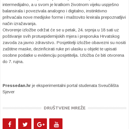
intermedijalno, a u svom je kratkom životnom vijeku uspješno
balansirala i povezivala analogno i digitalno, instinktivno
prihvaćala nove medijske forme i maštovito kreirala prepoznatljivi
način izražavanja.
Otvorenje izložbe održat će se u petak, 24. srpnja u 18 sati uz
poštivanje svih protuepidemijskih mjera i preporuka Hrvatskog
zavoda za javno zdravstvo. Posjetitelji izložbe obavezni su nositi
zaštitne maske, dezinficirati ruke pri ulasku u objekt te upisati
osobne podatke u evidenciju posjetitelja. Izložba će biti otvorena
do 7. rujna.
Pressedan.hr
je eksperimentalni portal studenata Sveučilišta
Sjever
DRUŠTVENE MREŽE