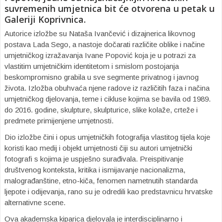
suvremenih umjetnica bit će otvorena u petak u
Galeriji Koprivnica.
Autorice izložbe su Nataša Ivančević i dizajnerica likovnog
postava Lada Sego, a nastoje dočarati različite oblike i načine
umjetničkog izražavanja Ivane Popović koja je u potrazi za
vlastitim umjetničkim identitetom i smislom postojanja
beskompromisno grabila u sve segmente privatnog i javnog
života. Izložba obuhvaća njene radove iz različitih faza i načina
umjetničkog djelovanja, teme i cikluse kojima se bavila od 1989.
do 2016. godine, skulpture, skulpturice, slike kolaže, crteže i
predmete primijenjene umjetnosti.
Dio izložbe čini i opus umjetničkih fotografija vlastitog tijela koje
koristi kao medij i objekt umjetnosti čiji su autori umjetnički
fotografi s kojima je uspješno surađivala. Preispitivanje
društvenog konteksta, kritika i ismijavanje nacionalizma,
malograđanštine, etno-kiča, fenomen nametnutih standarda
ljepote i odijevanja, rano su je odredili kao predstavnicu hrvatske
alternativne scene.
Ova akademska kiparica djelovala je interdisciplinarno i