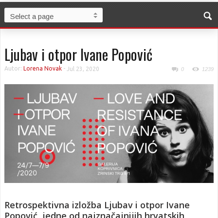
Ljubav i otpor Ivane Popović
Autor:
Lorena Novak
-
Jul 23, 2020
0
1239
Retrospektivna izložba Ljubav i otpor Ivane
Popović, jedne od najznačajnijih hrvatskih