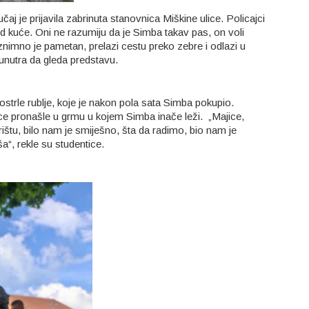
učaj je prijavila zabrinuta stanovnica Miškine ulice. Policajci
 kod kuće. Oni ne razumiju da je Simba takav pas, on voli
 iznimno je pametan, prelazi cestu preko zebre i odlazi u
 unutra da gleda predstavu.
rostrle rublje, koje je nakon pola sata Simba pokupio.
ice pronašle u grmu u kojem Simba inače leži. „Majice,
ištu, bilo nam je smiješno, šta da radimo, bio nam je
“, rekle su studentice.