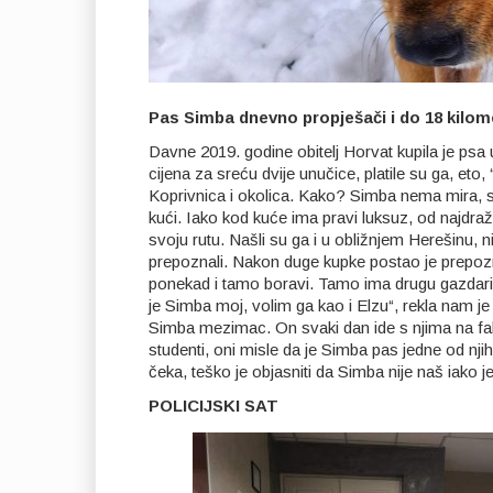
Pas Simba dnevno propješači i do 18 kilomet
Davne 2019. godine obitelj Horvat kupila je ps
cijena za sreću dvije unučice, platile su ga, eto,
Koprivnica i okolica. Kako? Simba nema mira, sva
kući. Iako kod kuće ima pravi luksuz, od najdra
svoju rutu. Našli su ga i u obližnjem Herešinu, 
prepoznali. Nakon duge kupke postao je prepozna
ponekad i tamo boravi. Tamo ima drugu gazdaric
je Simba moj, volim ga kao i Elzu“, rekla nam je 
Simba mezimac. On svaki dan ide s njima na fakulte
studenti, oni misle da je Simba pas jedne od njih
čeka, teško je objasniti da Simba nije naš iako j
POLICIJSKI SAT