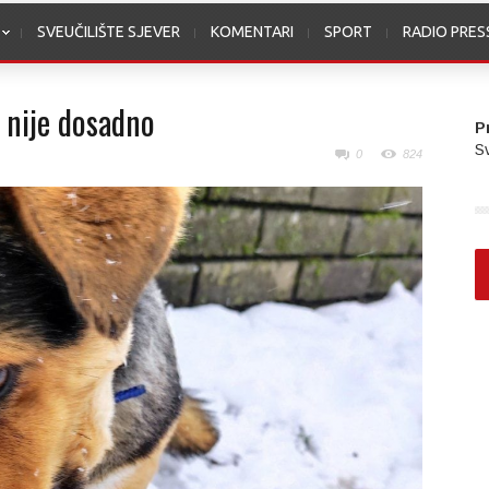
SVEUČILIŠTE SJEVER
KOMENTARI
SPORT
RADIO PRE
 nije dosadno
P
Sv
0
824