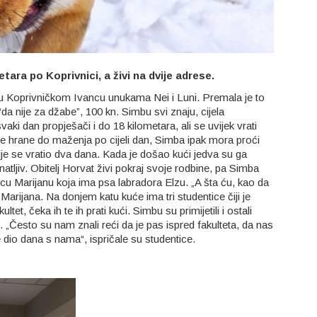
ara po Koprivnici, a živi na dvije adrese.
a u Koprivničkom Ivancu unukama Nei i Luni. Premala je to
 “da nije za džabe”, 100 kn. Simbu svi znaju, cijela
ki dan propješači i do 18 kilometara, ali se uvijek vrati
že hrane do maženja po cijeli dan, Simba ipak mora proći
nije se vratio dva dana. Kada je došao kući jedva su ga
tljiv. Obitelj Horvat živi pokraj svoje rodbine, pa Simba
u Marijanu koja ima psa labradora Elzu. „A šta ću, kao da
Marijana. Na donjem katu kuće ima tri studentice čiji je
t, čeka ih te ih prati kući. Simbu su primijetili i ostali
. „Često su nam znali reći da je pas ispred fakulteta, da nas
e dio dana s nama“, ispričale su studentice.