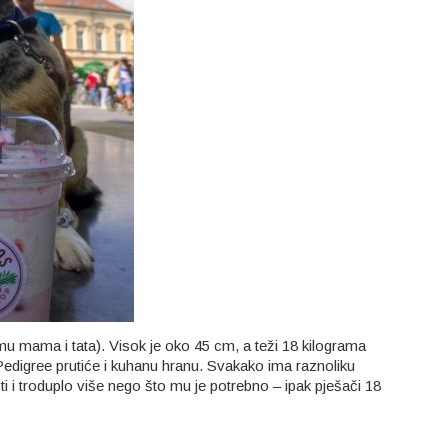
 mu mama i tata). Visok je oko 45 cm, a teži 18 kilograma
li Pedigree prutiće i kuhanu hranu. Svakako ima raznoliku
sti i troduplo više nego što mu je potrebno – ipak pješači 18