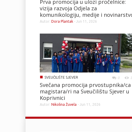
Prva promocija u ulozi pročelnice:
vizija razvoja Odjela za
komunikologiju, medije i novinarstv
Autor:
Dora Plantak
-
Jun 11, 2026
■
SVEUČILIŠTE SJEVER
0
Svečana promocija prvostupnika/ca 
magistara/ri na Sveučilištu Sjever u
Koprivnici
Autor:
Nikolina Žuvela
-
Jun 11, 2026