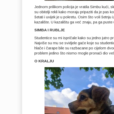
Jednom prilikom policija je vratila Simbu kući, sl
su obitelji rekli kako moraju pripaziti da je pas
šetati i uvijek je u pokretu. Osim što voli šetnju
kazalište. U kazalištu ga već znaju, pa ga puste
SIMBA I RUBLJE
Studentice su mi ispričale kako su jedno jutro p
Najviše su mu se svidjele gaće koje su student
hlače i čarape bile su razbacane po cijelom dvor
problem jedino što nismo mogle pronaći dio veša
O KRALJU