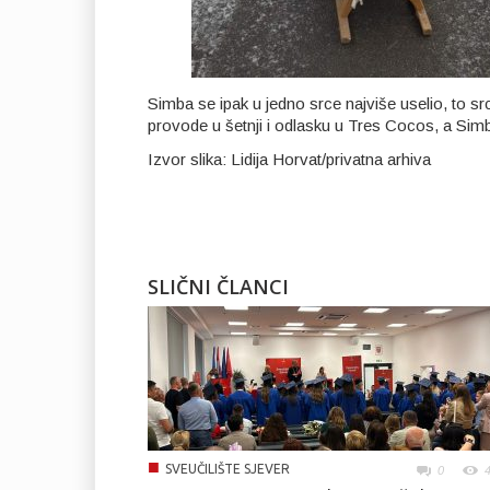
Simba se ipak u jedno srce najviše uselio, to sr
provode u šetnji i odlasku u Tres Cocos, a Simb
Izvor slika: Lidija Horvat/privatna arhiva
SLIČNI ČLANCI
■
SVEUČILIŠTE SJEVER
0