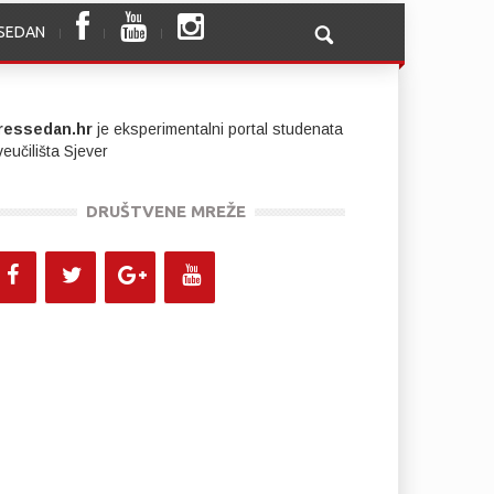
SSEDAN
ressedan.hr
je eksperimentalni portal studenata
eučilišta Sjever
DRUŠTVENE MREŽE