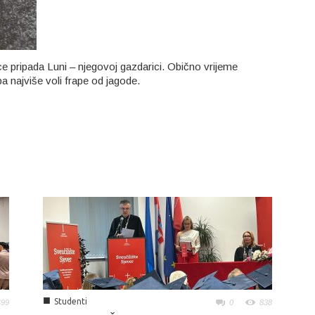
ce pripada Luni – njegovoj gazdarici. Obično vrijeme
a najviše voli frape od jagode.
■
Studenti
499
0
838