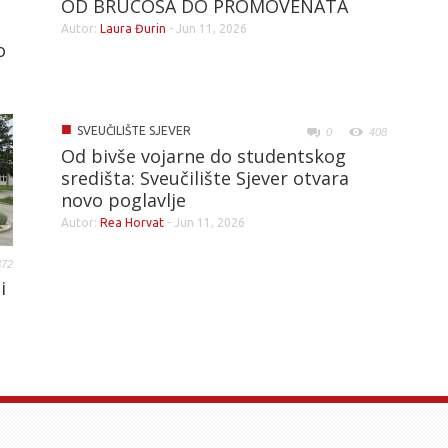
OD BRUCOŠA DO PROMOVENATA
Autor:
Laura Đurin
-
Jun 11, 2026
o
■
SVEUČILIŠTE SJEVER
0
408
Od bivše vojarne do studentskog
središta: Sveučilište Sjever otvara
novo poglavlje
Autor:
Rea Horvat
-
Jun 11, 2026
372
i