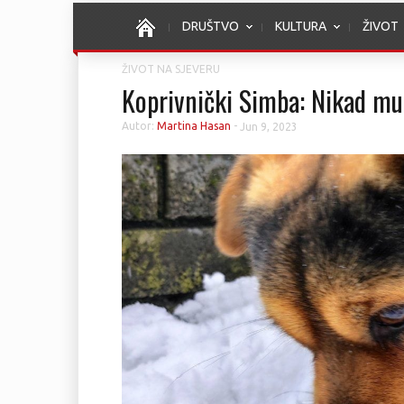
DRUŠTVO
KULTURA
ŽIVOT
ŽIVOT NA SJEVERU
Koprivnički Simba: Nikad mu
Autor:
Martina Hasan
-
Jun 9, 2023