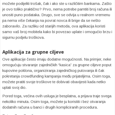
možete podijeliti trošak, čak i ako ste u različitim bankama. Zašto
je ovo toliko praktično? Prvo, nema potrebe pamtiti broj računa ili
unositi puno podataka. Drugo, sve se odvija u realnom vremenu
pa nema više čekanja na povrat novca ili brige da se nešto
zaboravilo. Za razliku od starijih metoda, ova aplikacija koristi
samo vaš broj mobitela kako bi povezao uplate i omogućio brzu i
sigurnu podjelu troškova.
Aplikacija za grupne ciljeve
Ove aplikacije često imaju dodatne mogućnosti. Na primjer, neke
omogućuju stvaranje zajedničkih “kasica” za grupne ciljeve poput
kupovine poklona, organiziranja zajedničkog putovanja ili čak
pokretanja crowdfunding kampanja među prijateljima. Osim toga,
možete pratiti svoje troškove te dobivati obavijesti kada netko
uplati svoj dio.
Pored toga, većina ovih usluga je besplatna, a prijava traje svega
nekoliko minuta. Osim toga, možete ju koristiti i bez otvaranja
dodatnih računa u banci i drugih kompliciranih procedura.