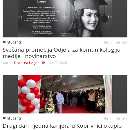
■
Studenti
0
256
Svečana promocija Odjela za komunikologiju,
medije i novinarstvo
Autor:
Dorotea Hegedušić
-
Jun 7, 2026
■
Studenti
0
353
Drugi dan Tjedna karijera u Koprivnici okupio