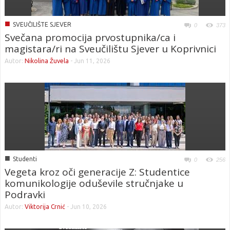
■
SVEUČILIŠTE SJEVER
0
373
Svečana promocija prvostupnika/ca i
magistara/ri na Sveučilištu Sjever u Koprivnici
Autor:
Nikolina Žuvela
-
Jun 11, 2026
■
Studenti
0
256
Vegeta kroz oči generacije Z: Studentice
komunikologije oduševile stručnjake u
Podravki
Autor:
Viktorija Crnić
-
Jun 10, 2026