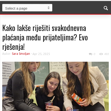
Kako lakše riješiti svakodnevna
plaćanja među prijateljima? Evo
rješenja!
Autor:
Sara Smoljan
-
Apr 25, 2025
0
493