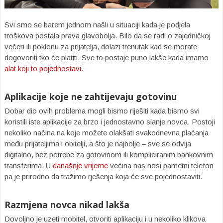
Svi smo se barem jednom našli u situaciji kada je podjela
troškova postala prava glavobolja. Bilo da se radi o zajedničkoj
večeri ili poklonu za prijatelja, dolazi trenutak kad se morate
dogovoriti tko će platiti. Sve to postaje puno lakše kada imamo
alat koji to pojednostavi.
Aplikacije koje ne zahtijevaju gotovinu
Dobar dio ovih problema mogli bismo riješiti kada bismo svi
koristili iste aplikacije za brzo i jednostavno slanje novca. Postoji
nekoliko načina na koje možete olakšati svakodnevna plaćanja
među prijateljima i obitelji, a što je najbolje – sve se odvija
digitalno, bez potrebe za gotovinom ili kompliciranim bankovnim
transferima. U
današnje vrijeme
većina nas nosi pametni telefon
pa je prirodno da tražimo rješenja koja će sve pojednostaviti.
Razmjena novca nikad lakša
Dovoljno je uzeti mobitel, otvoriti aplikaciju i u nekoliko klikova