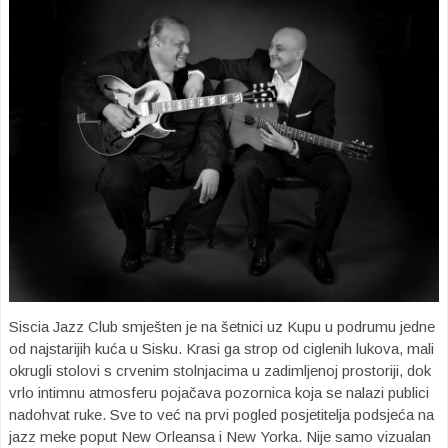
Siscia Jazz Club smješten je na šetnici uz Kupu u podrumu jedne
od najstarijih kuća u Sisku. Krasi ga strop od ciglenih lukova, mali
okrugli stolovi s crvenim stolnjacima u zadimljenoj prostoriji, dok
vrlo intimnu atmosferu pojačava pozornica koja se nalazi publici
nadohvat ruke. Sve to već na prvi pogled posjetitelja podsjeća na
jazz meke poput New Orleansa i New Yorka. Nije samo vizualan