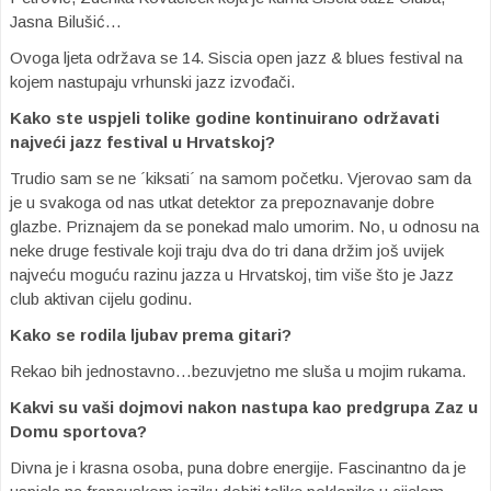
Jasna Bilušić…
Ovoga ljeta održava se 14. Siscia open jazz & blues festival na
kojem nastupaju vrhunski jazz izvođači.
Kako ste uspjeli tolike godine kontinuirano održavati
najveći jazz festival u Hrvatskoj?
Trudio sam se ne ´kiksati´ na samom početku. Vjerovao sam da
je u svakoga od nas utkat detektor za prepoznavanje dobre
glazbe. Priznajem da se ponekad malo umorim. No, u odnosu na
neke druge festivale koji traju dva do tri dana držim još uvijek
najveću moguću razinu jazza u Hrvatskoj, tim više što je Jazz
club aktivan cijelu godinu.
Kako se rodila ljubav prema gitari?
Rekao bih jednostavno…bezuvjetno me sluša u mojim rukama.
Kakvi su vaši dojmovi nakon nastupa kao predgrupa Zaz u
Domu sportova?
Divna je i krasna osoba, puna dobre energije. Fascinantno da je