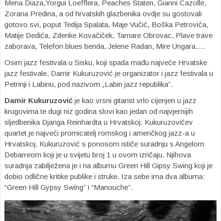
Mena Diaza,Yorgui Loefflera, Peaches Staten, Gianni Cazolle,
Zorana Predina, a od hrvatskih glazbenika ovdje su gostovali
gotovo svi, poput Tedija Spalata, Maje Vučić, Boška Petrovića,
Matije Dedića, Zdenke Kovačiček, Tamare Obrovac, Plave trave
zaborava, Telefon blues benda, Jelene Radan, Mire Ungara….
Osim jazz festivala u Sisku, koji spada mađu najveće Hrvatske
jazz festivale, Damir Kukuruzović je organizator i jazz festivala u
Petrinji i Labinu, pod nazivom „Labin jazz republika”.
Damir Kukuruzović
je kao vrsni gitarist vrlo cijenjen u jazz
krugovima te dugi niz godina slovi kao jedan od najvjernijih
sljedbenika Djanga Reinhardta u Hrvatskoj. Kukuruzovićev
quartet je najveći promicatelj romskog i američkog jazz-a u
Hrvatskoj. Kukuruzović s ponosom ističe suradnju s Angelom
Debarreom koji je u svijetu broj 1 u ovom izričaju. Njihova
suradnja zabilježena je i na albumu Green Hill Gipsy Swing koji je
dobio odlične kritike publike i struke. Iza sebe ima dva albuma:
“Green Hill Gypsy Swing” i “Manouche”.