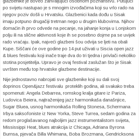
glazbenike je doveo zahvaljujući osobnom poznanstvu. Putujući
po svijetu nastupao je s mnogim izvođačima koji su vrlo rado na
njegov poziv došli u Hrvatsku. Glazbenici kada dođu u Sisak
imaju potpuno drugačiji tretman nego u drugim klubovima. Njihov
domaćin ih prvo odvede na pecanje, na jahanje konja u Lonjskom
polju ili na slične aktivnosti koje ih se posebno dojme pa se uvijek
rado vraćaju. Ipak, najveći glazbeni šou odvija se ljeti na obali
Kupe. Siščani će ove godine po 14 put uživati u Siscia open jazz
& blues festivalu koji inače traje dva do tri tjedna i privlači nekoliko
stotina posjetitelja. Upravo je ovaj festival zaslužan što je Sisak
uvršten među top hrvatske glazbene destinacije.
Nije jednostavno nabrojati sve glazbenike koji su dali svoj
doprinos Open&jazz festivalu proteklih godina, ali svakako treba
spomenuti: Angela Debarrea, romskog kralja gitare iz Pariza,
Ludovica Beiera, najtraženijeg jazz harmonikaša današnjice,
Sugar Bluea, usnog harmonikaša Rolling Stonesa, Schermana
Irbya saksofoniste iz New Yorka, Steve Turrea, sedam godina za
redom proglašavanog najboljim jazz instrumentalistom svijeta,
Mississippi Heat, blues atrakcija iz Chicaga, Adriana Byrona
Burnsa, pjevača Billa Whimana, Boba Brozmana, Gendricksona