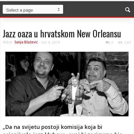
Jazz oaza u hrvatskom New Orleansu
Autor:
Sanja Blažević
-
Jun 4, 2019
0
1387
„Da na svijetu postoji komisija koja bi