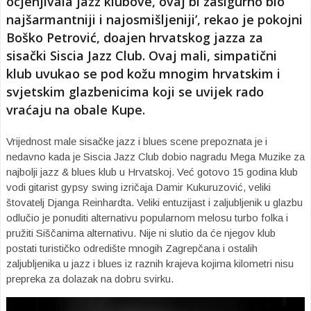
ocjenjivala jazz klubove, ovaj bi zasigurno bio
najšarmantniji i najosmišljeniji’, rekao je pokojni
Boško Petrović, doajen hrvatskog jazza za
sisački Siscia Jazz Club. Ovaj mali, simpatični
klub uvukao se pod kožu mnogim hrvatskim i
svjetskim glazbenicima koji se uvijek rado
vraćaju na obale Kupe.
Vrijednost male sisačke jazz i blues scene prepoznata je i
nedavno kada je Siscia Jazz Club dobio nagradu Mega Muzike za
najbolji jazz & blues klub u Hrvatskoj. Već gotovo 15 godina klub
vodi gitarist gypsy swing izričaja Damir Kukuruzović, veliki
štovatelj Djanga Reinhardta. Veliki entuzijast i zaljubljenik u glazbu
odlučio je ponuditi alternativu popularnom melosu turbo folka i
pružiti Siščanima alternativu. Nije ni slutio da će njegov klub
postati turističko odredište mnogih Zagrepčana i ostalih
zaljubljenika u jazz i blues iz raznih krajeva kojima kilometri nisu
prepreka za dolazak na dobru svirku.