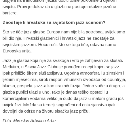
uspjela na francuskom jeziku dobiti tolike poklonike u cijelom
svijetu. Pravi je dokaz da u glazbi ne postoje nikakve jezične
barijere.
Zaostaje li hrvatska za svjetskom jazz scenom?
Što se tiče jazz glazbe Europa nam nije bila potrebna, uvijek smo
bili dio nje. Hrvatski glazbenici i hrvatski jazz ne zaostaje za
svjetskim jazzom. Hoću reći, što se toga tiče, odavna samo
Europska unija.
Jazz je glazba koja nije za svakoga i vrlo je zahtjevan za slušati.
Međutim, u Siscia Jazz Clubu je ponuđen recept kojim se jazz
ipak približio širem slušateljstvu. Ugodna atmosfera i u zimskim i
ljetnim mjesecima, širok raspon vrhunskih izvođača od countryja,
bluesa, gospela, jazz-a kao i raznih fuzija. Jedno vuče u drugo, a
glazba publici ulazi u uho. Iako je danas teško opstati i u
komercijalnim vodama veliko je čudo da jazz u malom gradu još
uvijek živi. Možda su temelji sagrađeni od entuzijanstva ipak
dovoljni da održe na životu sisačku jazz priču.
Foto: Miroslav Arbutina Arbe