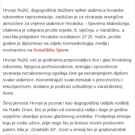
Hrvoje Ružić, dugogodišnji službeni spiker utakmica hrvatske
rukometne reprezentacije, zaslužan je za stvaranje energične
atmosfere za vrijeme utakmice Hrvatska – Sjeverna Makedonija.
Utakmica je odigrana prošle srijede, 8. siječnja, u Varaždinu, a
završila pobjedom Hrvatske rezultatom 27:25. Inače, prošle
godine je diplomirao na odjelu Komunikologija, mediji i
novinarstvo na
Sveučilištu Sjever
.
Hrvoje Ružić već je godinama prepoznatljivo lice i glas hrvatskog
rukometa. Njegova profesionalnost, energija i sposobnost
stvaranja nezaboravnog ugođaja čine ga nezamjenjivim dijelom
svake utakmice. Komentirajući svaki trenutak s preciznošću i
entuzijazmom, dodatno je podizao uzbuđenje u varaždinskoj
Areni.
Široj javnosti Hrvoje je poznat i kao dugogodišnji radijski voditelj
na Radio Dravi. Bio je jedan od osnivača radija i dugo je godina
uspješno obavljao posao glazbenog urednika. Posljednja emisija
koju je vodio uživo, prije nego što je krenuo novim poslovnim
putem, bila je „Gradskih 30“. Gost u emisiji bio je gradonačelnik