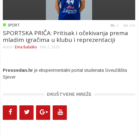
■
SPORT
0
604
SPORTSKA PRIČA: Pritisak i očekivanja prema
mladim igračima u klubu i reprezentaciji
Autor:
Ema Balaško
-
Feb 2, 2026
Pressedan.hr
je eksperimentalni portal studenata Sveučilišta
Sjever
DRUŠTVENE MREŽE