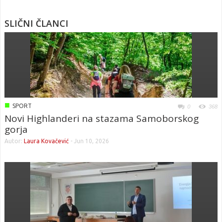
SLIČNI ČLANCI
■
SPORT
0
368
Novi Highlanderi na stazama Samoborskog
gorja
Autor:
Laura Kovačević
-
Jun 10, 2026