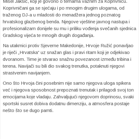
Mišel Jakšić, koji je govorio o temama važnim za Koprivnicu.
Koprivničani ga se sjećaju i po mnogim drugim ulogama, od
traženog DJ-a u mladosti do menadžera jednog poznatog
hrvatskog glazbenog benda. Njegove vještine javnog nastupa i
profesionalizam donijele su mu i priliku vođenja svečanih sjednica
Gradskog vijeća te mnogih drugih događanja.
Na utakmici protiv Sjeverne Makedonije, Hrvoje Ružić ponavljao
je riječi „Hrvatska“ uz snažan glas i pravi ritam koji je odjekivao
dvoranom. Time je stvarao snažnu povezanost između tribina i
terena. Navijači su bili dio svakog trenutka, potaknuti njegovi
strastvenim navijanjem.
Ono što Hrvoja čini posebnim nije samo njegova uloga spikera
već i njegova sposobnost prepoznati trenutak i prilagodi svoj ton
emocijama koje vladaju. Zahvaljujući njegovom doprinosu, svaki
sportski susret dobiva dodatnu dimenziju, a atmosfera postaje
nešto što se dugo pamti.