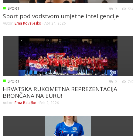
■
SPORT
0
564
Sport pod vodstvom umjetne inteligencije
Autor:
Ema Kovaljesko
-
Apr 24, 2026
■
SPORT
0
740
HRVATSKA RUKOMETNA REPREZENTACIJA
BRONČANA NA EURU!
Autor:
Ema Balaško
-
Feb 2, 2026