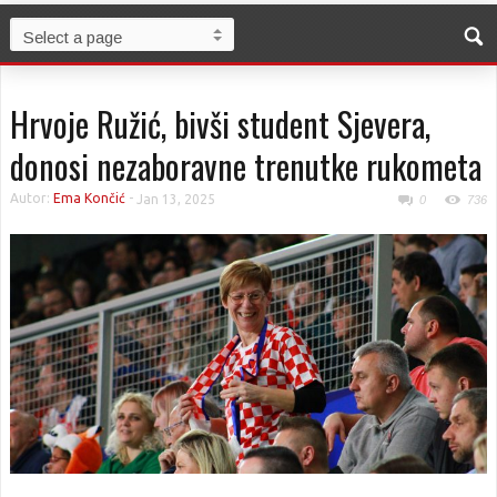
Hrvoje Ružić, bivši student Sjevera,
donosi nezaboravne trenutke rukometa
Autor:
Ema Končić
-
Jan 13, 2025
0
736