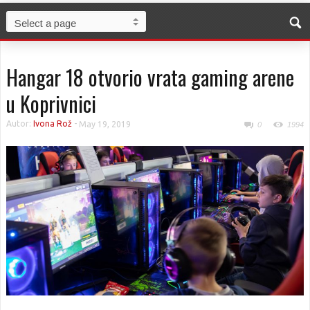
Hangar 18 otvorio vrata gaming arene
u Koprivnici
Autor:
Ivona Rož
-
May 19, 2019
0
1994