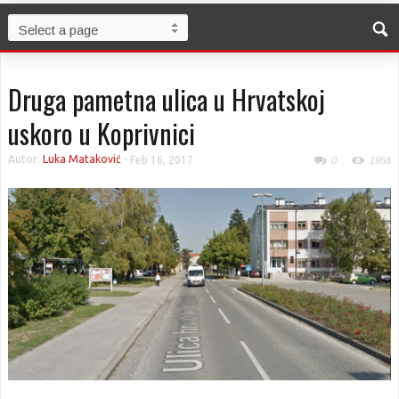
Druga pametna ulica u Hrvatskoj
uskoro u Koprivnici
Autor:
Luka Mataković
-
Feb 16, 2017
0
1958