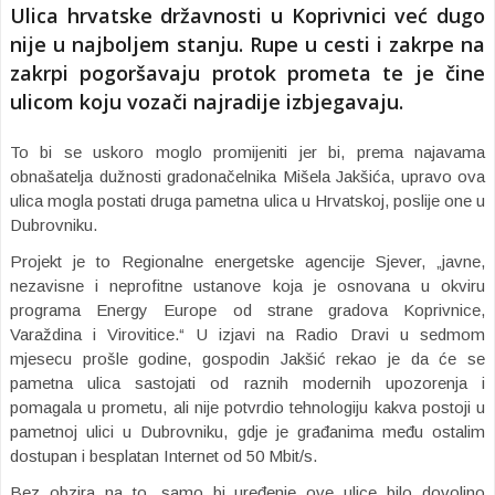
Ulica hrvatske državnosti u Koprivnici već dugo
nije u najboljem stanju. Rupe u cesti i zakrpe na
zakrpi pogoršavaju protok prometa te je čine
ulicom koju vozači najradije izbjegavaju.
To bi se uskoro moglo promijeniti jer bi, prema najavama
obnašatelja dužnosti gradonačelnika Mišela Jakšića, upravo ova
ulica mogla postati druga pametna ulica u Hrvatskoj, poslije one u
Dubrovniku.
Projekt je to Regionalne energetske agencije Sjever, „javne,
nezavisne i neprofitne ustanove koja je osnovana u okviru
programa Energy Europe od strane gradova Koprivnice,
Varaždina i Virovitice.“ U izjavi na Radio Dravi u sedmom
mjesecu prošle godine, gospodin Jakšić rekao je da će se
pametna ulica sastojati od raznih modernih upozorenja i
pomagala u prometu, ali nije potvrdio tehnologiju kakva postoji u
pametnoj ulici u Dubrovniku, gdje je građanima među ostalim
dostupan i besplatan Internet od 50 Mbit/s.
Bez obzira na to, samo bi uređenje ove ulice bilo dovoljno