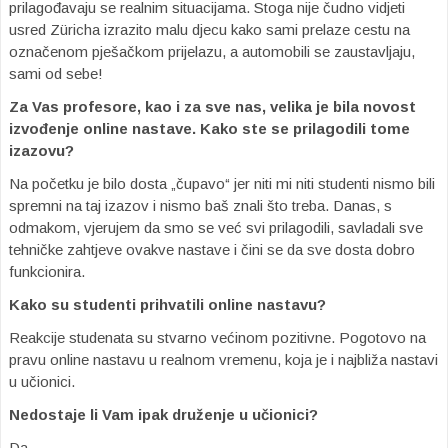
prilagođavaju se realnim situacijama. Stoga nije čudno vidjeti
usred Züricha izrazito malu djecu kako sami prelaze cestu na
označenom pješačkom prijelazu, a automobili se zaustavljaju,
sami od sebe!
Za Vas profesore, kao i za sve nas, velika je bila novost
izvođenje online nastave. Kako ste se prilagodili tome
izazovu?
Na početku je bilo dosta „čupavo“ jer niti mi niti studenti nismo bili
spremni na taj izazov i nismo baš znali što treba. Danas, s
odmakom, vjerujem da smo se već svi prilagodili, savladali sve
tehničke zahtjeve ovakve nastave i čini se da sve dosta dobro
funkcionira.
Kako su studenti prihvatili online nastavu?
Reakcije studenata su stvarno većinom pozitivne. Pogotovo na
pravu online nastavu u realnom vremenu, koja je i najbliža nastavi
u učionici.
Nedostaje li Vam ipak druženje u učionici?
Da.