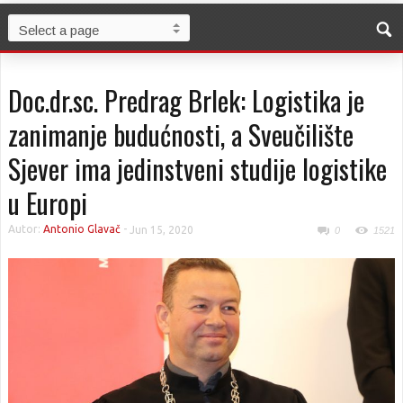
Doc.dr.sc. Predrag Brlek: Logistika je
zanimanje budućnosti, a Sveučilište
Sjever ima jedinstveni studije logistike
u Europi
Autor:
Antonio Glavač
-
Jun 15, 2020
0
1521