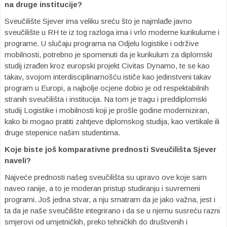
na druge institucije?
Sveučilište Sjever ima veliku sreću što je najmlađe javno
sveučilište u RH te iz tog razloga ima i vrlo moderne kurikulume i
programe. U slučaju programa na Odjelu logistike i održive
mobilnosti, potrebno je spomenuti da je kurikulum za diplomski
studij izrađen kroz europski projekt Civitas Dynamo, te se kao
takav, svojom interdisciplinarnošću ističe kao jedinstveni takav
program u Europi, a najbolje ocjene dobio je od respektabilnih
stranih sveučilišta i institucija. Na tom je tragu i preddiplomski
studij Logistike i mobilnosti koji je prošle godine moderniziran,
kako bi mogao pratiti zahtjeve diplomskog studija, kao vertikale ili
druge stepenice našim studentima.
Koje biste još komparativne prednosti Sveučilišta Sjever
naveli?
Najveće prednosti našeg sveučilišta su upravo ove koje sam
naveo ranije, a to je moderan pristup studiranju i suvremeni
programi. Još jedna stvar, a nju smatram da je jako važna, jest i
ta da je naše sveučilište integrirano i da se u njemu susreću razni
smjerovi od umjetničkih, preko tehničkih do društvenih i