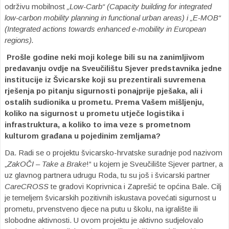
održivu mobilnost
„Low-Carb“ (Capacity building for integrated
low-carbon mobility planning in functional urban areas) i „E-MOB“
(Integrated actions towards enhanced e-mobility in European
regions).
Prošle godine neki moji kolege bili su na zanimljivom
predavanju ovdje na Sveučilištu Sjever predstavnika jedne
institucije iz Švicarske koji su prezentirali suvremena
rješenja po pitanju sigurnosti ponajprije pješaka, ali i
ostalih sudionika u prometu. Prema Vašem mišljenju,
koliko na sigurnost u prometu utječe logistika i
infrastruktura, a koliko to ima veze s prometnom
kulturom građana u pojedinim zemljama?
Da. Radi se o projektu švicarsko-hrvatske suradnje pod nazivom
„
ZakOČI – Take a Brake
!“ u kojem je Sveučilište Sjever partner, a
uz glavnog partnera udrugu Roda, tu su još i švicarski partner
CareCROSS
te gradovi Koprivnica i Zaprešić te općina Bale. Cilj
je temeljem švicarskih pozitivnih iskustava povećati sigurnost u
prometu, prvenstveno djece na putu u školu, na igralište ili
slobodne aktivnosti. U ovom projektu je aktivno sudjelovalo