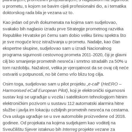
u prometu, s kojom se bavim cijeli profesionalni dio, a i tematika
doktorskog rada bila je vezana uz to.
Kao jedan od prvih dokumenata na kojima sam sudjelovao,
svakako bih naglasio izradu prve Strategije prometnog razvitka
Republike Hrvatske pri čemu sam dobio veliku širinu spektra što
je sve moguće kroz istraživanja u prometu. Nadalje, kao član
ekspertne skupine, sudjelovao sam u izradi Nacionalnog
programa sigurnosti cestovnog prometa 2011-2020, čiji je glavni
cilj bio smanjenje prometnih nesreća i smrtno stradalih za 50% u
tom razdoblju. Nažalost, velika je vjerojatnost da se ovaj cilj neće
ostvariti u potpunosti, no bit ćemo vrlo blizu tog cilja.
Osim toga, sudjelovao sam u pilot projektu „
e-call
“ (
HeERO –
Harmonised eCall European Pilot)
, koji je elektronički sigurnosni
sustav koji se ugrađuje u vozila i satelitskom tehnologijom hitnim
elektroničkim pozivom u sustavu 112 automatski alarmira hitne
službe i javlja im lokaciju ozbiljnih prometnih nesreća na cestama.
Ova usluga ugrađuje se u sve automobile proizvedene od 2018.
godinee. Od projekata na kojima sudjelujem kao voditelj na
Sveučilištu Sjever istaknuo bih
Interreg
projekte vezane za