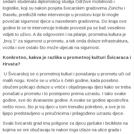
sedam studenata diplomskog studija Održive mobilnosti i
logistike, koji su nakon posjeta švicarskim gradovima Zürichu i
Baselu, predložili neke intervencije u prostoru koje bi mogle
povećati sigurnost djece u navedenim gradovima. Do kraja ove
godine bi se te intervencije trebale provesti pa se baš veselimo
vidjeti to uživo. A da odgovorim i na pitanje, prometna kultura je
„broj 1“ za sigurnost u prometu, a tek onda dolaze infrastruktura,
vozila i sve ostalo što može utjecati na sigurnost.
Konkretno, kakva je razlika u prometnoj kulturi Švicaraca i
Hrvata?
U Švicarskoj se o prometnoj kulturi i ponašanju u prometu uči od
malih nogu. Kreće se u vrtiću s četiri godine, kada posebno
obučeni policajci dolaze u vrtiće i objašnjavaju djeci kako se treba
ponašati u prometu i to postepeno prema uzrastu. I tako svake
godine, sve do dvanaeste godine. A svake se godine apostrofira
nešto novo, što je toj djeci u tom trenutku potrebno, a sve je to
lijepo predstavljeno u priručnicima i prilagođeno uzrastu djece.
Svaki švicarski grad ima poligone za djecu pješake i bicikliste na
kojima se oni obučavaju te nakon toga izlaze na ulice grada i