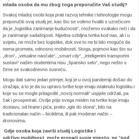
mlada osoba da mu zbog toga preporučite Vaš studij?
Svakoj mladoj osobi koja prati razvoj tehnike i tehnologije mogu
preporučiti ovaj studij jer, kao što se volimo hvaliti s uzrečicom
da je „logistika zanimanje budućnosti“, možemo svakako reći i da
je zanimanje sadašnjosti. Nijedna ozbiljna tvrtka kod nas, ali i u
svijetu, ne može bez logistike, dok sve to ne bi bilo moguće da
nema prometa, odnosno mobilnosti. Stoga, pojmovi kao što su
„dron“, „virtualne naočale“, „
smart city
“, „inteligentni transportni
sustavi“ našim studentima nisu „špansko selo“, nego nešto s
čime se svakodnevno susreću.
Mogu dati samo jedan primjer, koji je u ovoj pandemiji došao do
izražaja, a to je da su upravo tvrtke koje imaju istaknutu logistiku i
koje su se mogle prilagoditi „novoj normali“ uspjele održati, pa
čak i prosperirati. Ovdje prije svega mislim na tvrtke koje imaju
dostavu, od hrane i pića, preko „igle do slona“, bilo na
tradicionalan način – biciklima, ili pak moderan način –
dronovima.
Gdje osoba koja završi studij Logistike i
održivu mobilnost može pronaći svoje mjesto, ne “pod