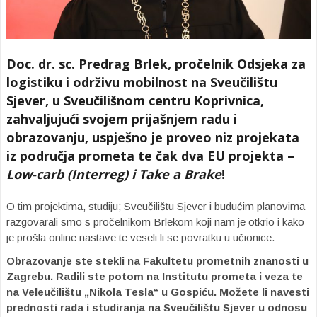
Doc. dr. sc. Predrag Brlek, pročelnik Odsjeka za
logistiku i održivu mobilnost na Sveučilištu
Sjever, u Sveučilišnom centru Koprivnica,
zahvaljujući svojem prijašnjem radu i
obrazovanju, uspješno je proveo niz projekata
iz područja prometa te čak dva EU projekta –
Low-carb (Interreg) i Take a Brake
!
O tim projektima, studiju; Sveučilištu Sjever i budućim planovima
razgovarali smo s pročelnikom Brlekom koji nam je otkrio i kako
je prošla online nastave te veseli li se povratku u učionice.
Obrazovanje ste stekli na Fakultetu prometnih znanosti u
Zagrebu. Radili ste potom na Institutu prometa i veza te
na Veleučilištu „Nikola Tesla“ u Gospiću. Možete li navesti
prednosti rada i studiranja na Sveučilištu Sjever u odnosu