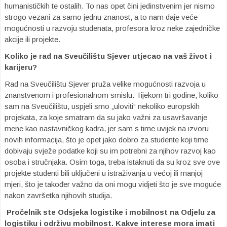
humanističkih te ostalih. To nas opet čini jedinstvenim jer nismo
strogo vezani za samo jednu znanost, a to nam daje veće
mogućnosti u razvoju studenata, profesora kroz neke zajedničke
akcije ili projekte.
Koliko je rad na Sveučilištu Sjever utjecao na vaš život i
karijeru?
Rad na Sveučilištu Sjever pruža velike mogućnosti razvoja u
znanstvenom i profesionalnom smislu. Tijekom tri godine, koliko
sam na Sveučilištu, uspjeli smo „uloviti“ nekoliko europskih
projekata, za koje smatram da su jako važni za usavršavanje
mene kao nastavničkog kadra, jer sam s time uvijek na izvoru
novih informacija, što je opet jako dobro za studente koji time
dobivaju svježe podatke koji su im potrebni za njihov razvoj kao
osoba i stručnjaka. Osim toga, treba istaknuti da su kroz sve ove
projekte studenti bili uključeni u istraživanja u većoj ili manjoj
mjeri, što je također važno da oni mogu vidjeti što je sve moguće
nakon završetka njihovih studija.
Pročelnik ste Odsjeka logistike i mobilnost na Odjelu za
logistiku i održivu mobilnost. Kakve interese mora imati