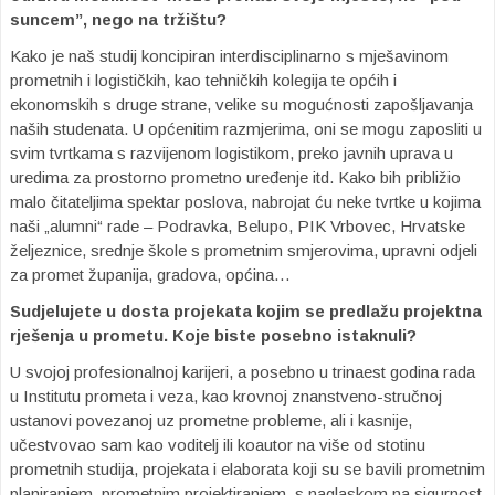
suncem”, nego na tržištu?
Kako je naš studij koncipiran interdisciplinarno s mješavinom
prometnih i logističkih, kao tehničkih kolegija te općih i
ekonomskih s druge strane, velike su mogućnosti zapošljavanja
naših studenata. U općenitim razmjerima, oni se mogu zaposliti u
svim tvrtkama s razvijenom logistikom, preko javnih uprava u
uredima za prostorno prometno uređenje itd. Kako bih približio
malo čitateljima spektar poslova, nabrojat ću neke tvrtke u kojima
naši „alumni“ rade – Podravka, Belupo, PIK Vrbovec, Hrvatske
željeznice, srednje škole s prometnim smjerovima, upravni odjeli
za promet županija, gradova, općina…
Sudjelujete u dosta projekata kojim se predlažu projektna
rješenja u prometu. Koje biste posebno istaknuli?
U svojoj profesionalnoj karijeri, a posebno u trinaest godina rada
u Institutu prometa i veza, kao krovnoj znanstveno-stručnoj
ustanovi povezanoj uz prometne probleme, ali i kasnije,
učestvovao sam kao voditelj ili koautor na više od stotinu
prometnih studija, projekata i elaborata koji su se bavili prometnim
planiranjem, prometnim projektiranjem, s naglaskom na sigurnost