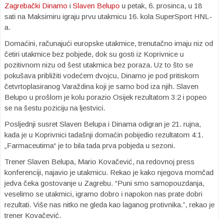
Zagrebački Dinamo
i
Slaven Belupo
u petak, 6. prosinca, u 18
sati na Maksimiru igraju prvu utakmicu 16. kola SuperSport HNL-
a.
Domaćini, računajući europske utakmice, trenutačno imaju niz od
četiri utakmice bez pobjede, dok su gosti iz Koprivnice u
pozitivnom nizu od šest utakmica bez poraza. Uz to što se
pokušava približiti vodećem dvojcu, Dinamo je pod pritiskom
četvrtoplasiranog Varaždina koji je samo bod iza njih. Slaven
Belupo u prošlom je kolu porazio Osijek rezultatom 3:2 i popeo
se na šestu poziciju na ljestvici.
Posljednji susret Slaven Belupa i Dinama odigran je 21. rujna,
kada je u Koprivnici tadašnji domaćin pobijedio rezultatom 4:1.
„Farmaceutima“ je to bila tada prva pobjeda u sezoni.
Trener Slaven Belupa, Mario Kovačević, na redovnoj press
konferenciji, najavio je utakmicu. Rekao je kako njegova momčad
jedva čeka gostovanje u Zagrebu. “Puni smo samopouzdanja,
veselimo se utakmici, igramo dobro i napokon nas prate dobri
rezultati. Više nas nitko ne gleda kao laganog protivnika.”, rekao je
trener Kovačević.