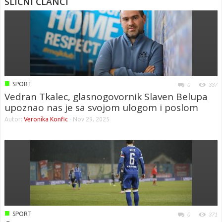
SLIČNI ČLANCI
■
SPORT
0
337
Vedran Tkalec, glasnogovornik Slaven Belupa
upoznao nas je sa svojom ulogom i poslom
Autor:
Veronika Konfic
-
Nov 29, 2025
■
SPORT
0
371