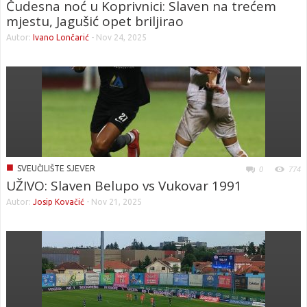
Čudesna noć u Koprivnici: Slaven na trećem
mjestu, Jagušić opet briljirao
Autor:
Ivano Lončarić
-
Nov 24, 2025
■
SVEUČILIŠTE SJEVER
0
774
UŽIVO: Slaven Belupo vs Vukovar 1991
Autor:
Josip Kovačić
-
Nov 21, 2025