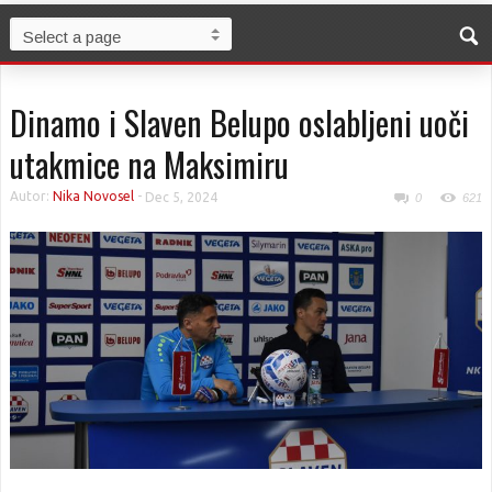
Dinamo i Slaven Belupo oslabljeni uoči
utakmice na Maksimiru
Autor:
Nika Novosel
-
Dec 5, 2024
0
621