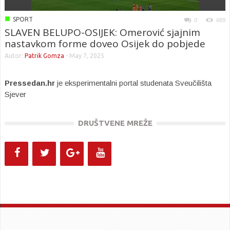
■
SPORT
0
689
SLAVEN BELUPO-OSIJEK: Omerović sjajnim
nastavkom forme doveo Osijek do pobjede
Autor:
Patrik Gomza
-
May 7, 2025
Pressedan.hr
je eksperimentalni portal studenata Sveučilišta
Sjever
DRUŠTVENE MREŽE