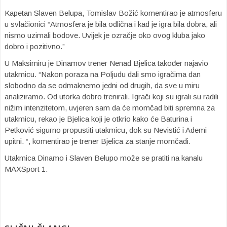
Kapetan Slaven Belupa, Tomislav Božić komentirao je atmosferu
u svlačionici “Atmosfera je bila odlična i kad je igra bila dobra, ali
nismo uzimali bodove. Uvijek je ozračje oko ovog kluba jako
dobro i pozitivno.”
U Maksimiru je Dinamov trener Nenad Bjelica također najavio
utakmicu. “Nakon poraza na Poljudu dali smo igračima dan
slobodno da se odmaknemo jedni od drugih, da sve u miru
analiziramo. Od utorka dobro trenirali. Igrači koji su igrali su radili
nižim intenzitetom, uvjeren sam da će momčad biti spremna za
utakmicu, rekao je Bjelica koji je otkrio kako će Baturina i
Petković sigurno propustiti utakmicu, dok su Nevistić i Ademi
upitni. “, komentirao je trener Bjelica za stanje momčadi.
Utakmica Dinamo i Slaven Belupo može se pratiti na kanalu
MAXSport 1.