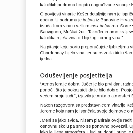
kalničkih podruma bogato nagrađivane vinarije 
O povijesti vinarije Kešer detaljnije nam je ispri
godina. U podrumu je bačva iz Banovine Hrvatsk
tisuća litara vina u velikim
inox
bačvama. Sorte s
Sauvignon, Muškat žuti. Također imamo kraljevsk
kalnička mješavina od bijelog i crnog vina.”
Na pitanje koju sortu preporučujete ljubiteljima
Chardonnay bijela vina, jer su osvojila titulu š
tjedna.
Oduševljenje posjetitelja
“Atmosfera je dobra. Jučer je bio prvi dan, radn
ponoći, što je pokazatelj da je bilo dobro. Po
većem broju ljudi.”, izjavila je Anita o atmosferi
Nakon razgovora sa predstavnicom vinarije Kešer
Jerome koja nam je ispričala svoje dojmove o a
„Meni se jako sviđa. Nisam planirala ovdje raditi,
osnovnu školu pa smo se ponovno povezali. Upo
jako je lijepa atmosfera. Ljudi su dobri i puno je p