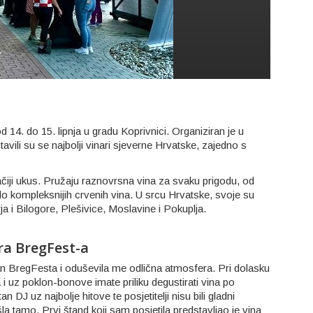
 14. do 15. lipnja u gradu Koprivnici. Organiziran je u
vili su se najbolji vinari sjeverne Hrvatske, zajedno s
čiji ukus. Pružaju raznovrsna vina za svaku prigodu, od
a do kompleksnijih crvenih vina. U srcu Hrvatske, svoje su
ja i Bilogore, Plešivice, Moslavine i Pokuplja.
ra BregFest-a
 dan BregFesta i oduševila me odlična atmosfera. Pri dolasku
 i uz poklon-bonove imate priliku degustirati vina po
tan DJ uz najbolje hitove te posjetitelji nisu bili gladni
a tamo. Prvi štand koji sam posjetila predstavljao je vina