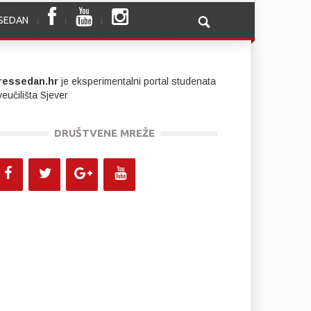
SSEDAN
ressedan.hr
je eksperimentalni portal studenata
eučilišta Sjever
DRUŠTVENE MREŽE