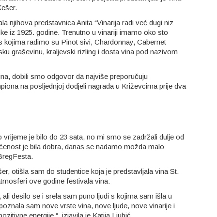
Kešer.
čala njihova predstavnica Anita “Vinarija radi već dugi niz
e iz 1925. godine. Trenutno u vinariji imamo oko sto
 kojima radimo su Pinot sivi, Chardonnay, Cabernet
u graševinu, kraljevski rizling i dosta vina pod nazivom
 vina, dobili smo odgovor da najviše preporučuju
ampiona na posljednjoj dodjeli nagrada u Križevcima prije dva
o vrijeme je bilo do 23 sata, no mi smo se zadržali dulje od
sjećenost je bila dobra, danas se nadamo možda malo
 BregFesta.
, otišla sam do studentice koja je predstavljala vina St.
tmosferi ove godine festivala vina:
 ali desilo se i srela sam puno ljudi s kojima sam išla u
znala sam nove vrste vina, nove ljude, nove vinarije i
ozitivne energije.“, izjavila je Katija Ljubić.