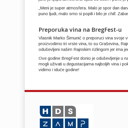
„Meni je super atmosfera. Malo je spor dan danas
puno ljudi, malo smo si popili i bilo je
chill
. Zabav
Preporuka vina na BregFest-u
Vlasnik Marko Šimunić o preporuci vina svoje vi
proizvodimo tri vrste vina, to su Graševina, Rajn
oduševljeni našim Rajnskim rizlingom jer ima jeda
Ove godine BregFest donio je oduševljenje u naš g
mogli uživati u degustacijama najboljih vina i p
vidimo i iduće godine!