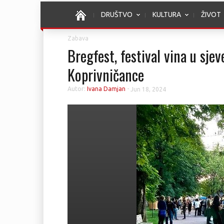
DRUŠTVO
KULTURA
ŽIVOT
Zabava
Bregfest, festival vina u sje
Koprivničance
Autor:
Ivana Damjan
-
Jun 18, 2024