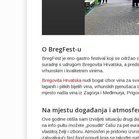
O BregFest-u
BregFest je eno-gastro festival koji se održao od
suradnji s udrugom Bregovita Hrvatska, a predsta
vrhunskim i kvalitetnim vinima.
Bregovita Hrvatska
nudi bogat izbor vina za sva
laganih i pitkih bijelih vina, vrhunskih pjenušac
mjesto našla vina iz Zagorja i Međimurja, Prigor
Na mjestu događanja i atmosfe
Ove godine otišla sam izvidjeti situaciju drugi
na info-pultu možete „posuditi“ čašu za pet eura
vlastitoj želji i izboru. Atmosferi je pridonio izvrs
zahvaljujući
fast food
ponudi koja se također našl