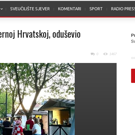
SVEUČILIŠTE SJEVER
KOMENTARI
SPORT
RADIO PRE
vernoj Hrvatskoj, oduševio
P
Sv
0
1467