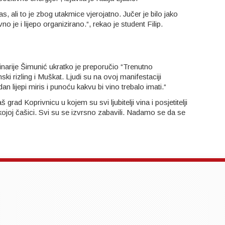
, ali to je zbog utakmice vjerojatno. Jučer je bilo jako
no je i lijepo organizirano.“, rekao je student Filip.
narije Šimunić ukratko je preporučio “Trenutno
ski rizling i Muškat. Ljudi su na ovoj manifestaciji
n lijepi miris i punoću kakvu bi vino trebalo imati.“
rad Koprivnicu u kojem su svi ljubitelji vina i posjetitelji
okojoj čašici. Svi su se izvrsno zabavili. Nadamo se da se