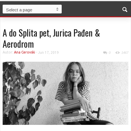
A do Splita pet, Jurica Pađen &
Aerodrom
Autor:
Ana Cerovski
-
Jun 17, 2019
0
1467