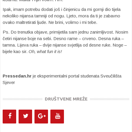
Ipak, imam potrebu dodati još i činjenicu da mi gornji dio tijela
nekoliko nijansa tamniji od nogu. Ljeto, mora da ti je zabavno
ovako maltretirati ljude. Ne brini, volimo i mi tebe.
Ps. Do trenutka objave, primijetila sam jednu zanimljivost. Nosim
četiri nijanse boje na sebi. Desno rame – crveno. Desna ruka –
tamna. Lijeva ruka – dvije nijanse svjetlija od desne ruke. Noge –
bijele kao sir.
Oh, what fun it is!
Pressedan.hr
je eksperimentalni portal studenata Sveučilišta
Sjever
DRUŠTVENE MREŽE