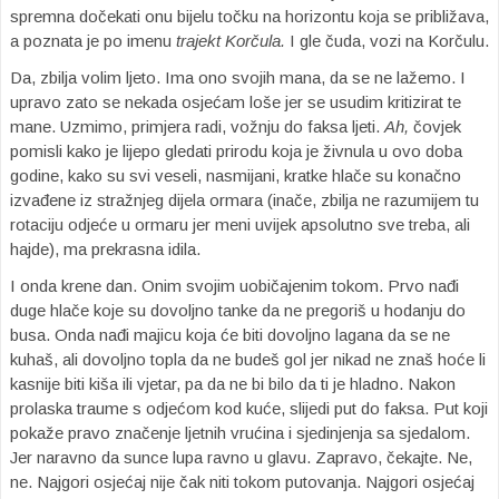
spremna dočekati onu bijelu točku na horizontu koja se približava,
a poznata je po imenu
trajekt Korčula.
I gle čuda, vozi na Korčulu.
Da, zbilja volim ljeto. Ima ono svojih mana, da se ne lažemo. I
upravo zato se nekada osjećam loše jer se usudim kritizirat te
mane. Uzmimo, primjera radi, vožnju do faksa ljeti.
Ah,
čovjek
pomisli kako je lijepo gledati prirodu koja je živnula u ovo doba
godine, kako su svi veseli, nasmijani, kratke hlače su konačno
izvađene iz stražnjeg dijela ormara (inače, zbilja ne razumijem tu
rotaciju odjeće u ormaru jer meni uvijek apsolutno sve treba, ali
hajde), ma prekrasna idila.
I onda krene dan. Onim svojim uobičajenim tokom. Prvo nađi
duge hlače koje su dovoljno tanke da ne pregoriš u hodanju do
busa. Onda nađi majicu koja će biti dovoljno lagana da se ne
kuhaš, ali dovoljno topla da ne budeš gol jer nikad ne znaš hoće li
kasnije biti kiša ili vjetar, pa da ne bi bilo da ti je hladno. Nakon
prolaska traume s odjećom kod kuće, slijedi put do faksa. Put koji
pokaže pravo značenje ljetnih vrućina i sjedinjenja sa sjedalom.
Jer naravno da sunce lupa ravno u glavu. Zapravo, čekajte. Ne,
ne. Najgori osjećaj nije čak niti tokom putovanja. Najgori osjećaj