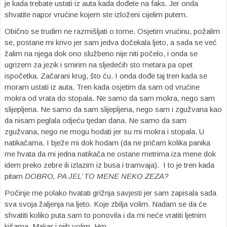
je kada trebate ustati iz auta kada dođete na faks. Jer onda
shvatite napor vrućine kojem ste izloženi cijelim putem.
Obično se trudim ne razmišljati o tome. Osjetim vrućinu, požalim
se, postane mi krivo jer sam jedva dočekala ljeto, a sada se već
žalim na njega dok ono službeno nije niti počelo, i onda se
ugrizem za jezik i smirim na sljedećih sto metara pa opet
ispočetka. Začarani krug, što ću. I onda dođe taj tren kada se
moram ustati iz auta. Tren kada osjetim da sam od vrućine
mokra od vrata do stopala. Ne samo da sam mokra, nego sam
slijepljena. Ne samo da sam slijepljena, nego sam i zgužvana kao
da nisam peglala odjeću tjedan dana. Ne samo da sam
zgužvana, nego ne mogu hodati jer su mi mokra i stopala. U
natikačama. I bježe mi dok hodam (da ne pričam kolika panika
me hvata da mi jedna natikača ne ostane metrima iza mene dok
idem preko zebre ili izlazim iz busa i tramvaja). I to je tren kada
pitam
DOBRO, PA JEL’ TO MENE NEKO ZEZA?
Počinje me polako hvatati grižnja savjesti jer sam zapisala sada
sva svoja žaljenja na ljeto. Koje zbilja volim. Nadam se da će
shvatiti koliko puta sam to ponovila i da mi neće vratiti ljetnim
kišama. Makar i njih volim. Hm.