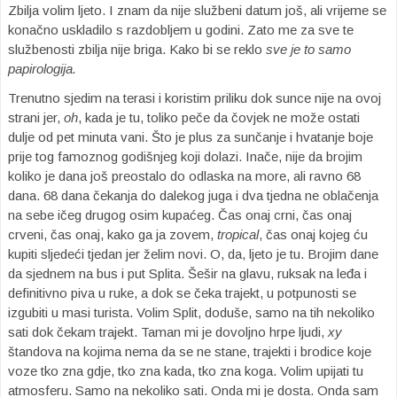
Zbilja volim ljeto. I znam da nije službeni datum još, ali vrijeme se
konačno uskladilo s razdobljem u godini. Zato me za sve te
službenosti zbilja nije briga. Kako bi se reklo
sve je to samo
papirologija.
Trenutno sjedim na terasi i koristim priliku dok sunce nije na ovoj
strani jer,
oh
, kada je tu, toliko peče da čovjek ne može ostati
dulje od pet minuta vani. Što je plus za sunčanje i hvatanje boje
prije tog famoznog godišnjeg koji dolazi. Inače, nije da brojim
koliko je dana još preostalo do odlaska na more, ali ravno 68
dana. 68 dana čekanja do dalekog juga i dva tjedna ne oblačenja
na sebe ičeg drugog osim kupaćeg. Čas onaj crni, čas onaj
crveni, čas onaj, kako ga ja zovem,
tropical
, čas onaj kojeg ću
kupiti sljedeći tjedan jer želim novi. O, da, ljeto je tu. Brojim dane
da sjednem na bus i put Splita. Šešir na glavu, ruksak na leđa i
definitivno piva u ruke, a dok se čeka trajekt, u potpunosti se
izgubiti u masi turista. Volim Split, doduše, samo na tih nekoliko
sati dok čekam trajekt. Taman mi je dovoljno hrpe ljudi,
xy
štandova na kojima nema da se ne stane, trajekti i brodice koje
voze tko zna gdje, tko zna kada, tko zna koga. Volim upijati tu
atmosferu. Samo na nekoliko sati. Onda mi je dosta. Onda sam